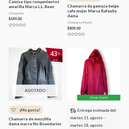
Camisa tipo rompevientos
Chamarra de gamuza beige
amarilla Marca L.L. Bean
cafe mujer Marca Rafaella
Chaqueta
dama
$
549.00
Chamarra Mujer
$
809.00
V
a
l
V
o
a
r
l
a
o
d
El
El
43
r
o
%
precio
precio
a
c
d
original
actual
o
DESC
o
n
era:
es:
c
0
$862.00.
$489.00.
o
d
n
e
0
5
d
e
5
AGOTADO
¡Envío Gratis!
¡Me gusta!
Entrega estimada del:
martes 11. agosto -
Chamarra de mezclilla
dama marca No Boundaries
martes 18. agosto