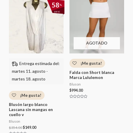
El
El
58
r
r
%
precio
precio
a
a
d
d
original
actual
DESC
o
o
era:
es:
c
c
$354.00.
$149.00.
o
o
n
n
0
0
d
d
e
e
5
5
AGOTADO
¡Me gusta!
Entrega estimada del:
martes 11. agosto -
Falda con Short blanca
Marca Lululemon
martes 18. agosto
Bluson
$
994.00
¡Me gusta!
V
Blusón largo blanco
a
l
Lascana sin mangas en
o
cuello v
r
a
d
Bluson
o
$
354.00
$
149.00
c
o