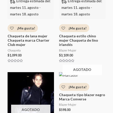
Entrega estimada del:
Entrega estimada del:
martes 11. agosto -
martes 11. agosto -
martes 18. agosto
martes 18. agosto
¡Me gusta!
¡Me gusta!
Chaqueta de lana mujer
Chaqueta estilo chino
Chaqueta marca Charter
mujer Chaqueta de lino
Club mujer
irlandés
Chaqueta
Blazer Mujer
$
1,099.00
$
3,109.00
V
V
a
a
AGOTADO
l
l
o
o
r
r
a
a
d
d
o
o
¡Me gusta!
c
c
o
o
n
n
Chaqueta tipo blazer negro
0
0
d
d
Marca Converse
e
e
5
5
Blazer Mujer
AGOTADO
$
598.00