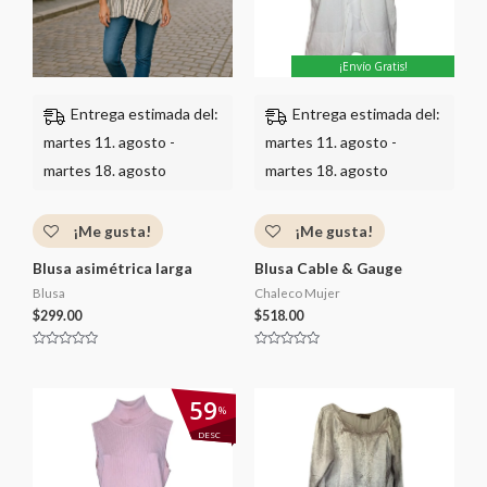
e
5
¡Envío Gratis!
Entrega estimada del:
Entrega estimada del:
martes 11. agosto -
martes 11. agosto -
martes 18. agosto
martes 18. agosto
¡Me gusta!
¡Me gusta!
Blusa asimétrica larga
Blusa Cable & Gauge
Blusa
Chaleco Mujer
$
299.00
$
518.00
V
V
a
a
l
l
o
o
El
El
59
r
r
%
precio
precio
a
a
d
d
original
actual
DESC
o
o
era:
es:
c
c
$1,209.00.
$499.00.
o
o
n
n