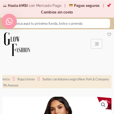
Ir
Hasta 6MSI
con Mercado Pago |
Pagos seguros
|
al
Cambios sin costo
contenido
Search
...
Inicio
Ropa Unisex
Suéter con botones negro New York & Company
7th Avenue
22
%
DESC