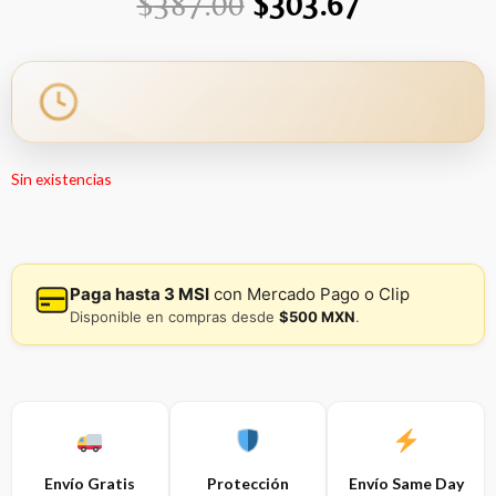
El
El
$
387.00
$
303.67
precio
precio
original
actual
era:
es:
Sin existencias
$387.00.
$303.67.
Paga hasta 3 MSI
con Mercado Pago o Clip
Disponible en compras desde
$500 MXN
.
Envío Gratis
Protección
Envío Same Day