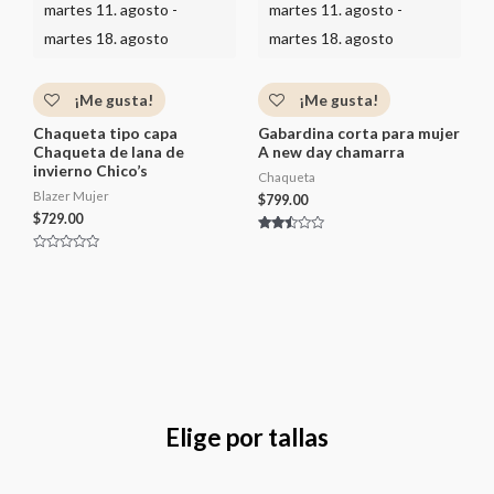
martes 11. agosto -
martes 11. agosto -
martes 18. agosto
martes 18. agosto
¡Me gusta!
¡Me gusta!
Chaqueta tipo capa
Gabardina corta para mujer
Chaqueta de lana de
A new day chamarra
invierno Chico’s
Chaqueta
Blazer Mujer
$
799.00
$
729.00
Valor
ado
V
con
a
2.36
l
de 5
o
r
a
d
o
c
o
n
0
d
e
Elige por tallas
5