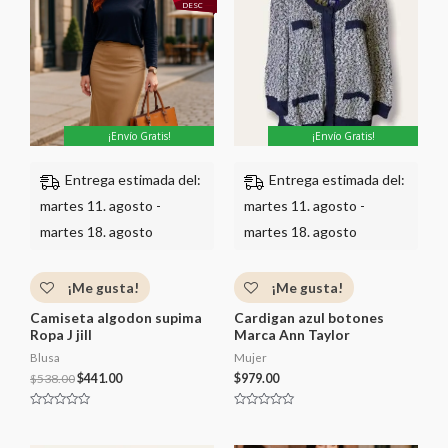
original
actual
DESC
o
o
era:
es:
c
c
o
$538.00.
$441.00.
o
n
n
0
0
d
d
e
e
5
5
¡Envío Gratis!
¡Envío Gratis!
Entrega estimada del:
Entrega estimada del:
martes 11. agosto -
martes 11. agosto -
martes 18. agosto
martes 18. agosto
¡Me gusta!
¡Me gusta!
Camiseta algodon supima
Cardigan azul botones
Ropa J jill
Marca Ann Taylor
Blusa
Mujer
$
538.00
$
441.00
$
979.00
V
V
a
a
l
l