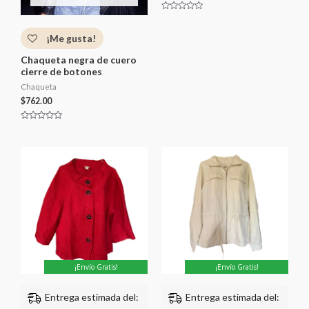
V
a
l
¡Me gusta!
o
r
a
Chaqueta negra de cuero
d
cierre de botones
o
c
o
Chaqueta
n
$
762.00
0
d
e
5
V
a
l
o
r
a
d
o
c
o
n
0
d
e
5
¡Envío Gratis!
¡Envío Gratis!
Entrega estimada del:
Entrega estimada del: