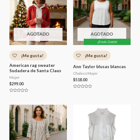
AGOTADO
AGOTADO
¡Envío Gratis!
¡Me gusta!
¡Me gusta!
American rag sweater
Ann Taylor blusas blancas
Sudadera de Santa Claus
Chaleco Mujer
Mujer
$
518.00
$
299.00
V
a
V
l
a
o
l
r
o
a
r
d
a
o
d
c
o
o
c
n
o
0
n
d
0
e
d
5