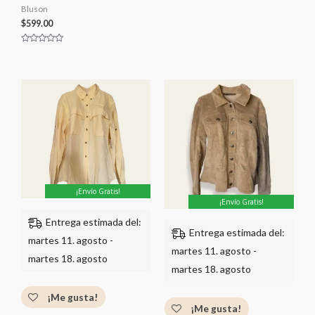
Bluson
$
599.00
V
a
l
o
r
a
d
o
c
o
n
0
d
e
5
¡Envío Gratis!
¡Envío Gratis!
Entrega estimada del:
Entrega estimada del:
martes 11. agosto -
martes 11. agosto -
martes 18. agosto
martes 18. agosto
¡Me gusta!
¡Me gusta!