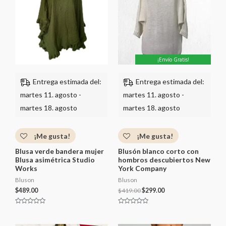
o
c
n
$419.00.
$299.00.
o
0
n
d
0
e
d
5
e
5
¡Envío Gratis!
Entrega estimada del:
Entrega estimada del:
martes 11. agosto -
martes 11. agosto -
martes 18. agosto
martes 18. agosto
¡Me gusta!
¡Me gusta!
Blusa verde bandera mujer
Blusón blanco corto con
Blusa asimétrica Studio
hombros descubiertos New
Works
York Company
Bluson
Bluson
$
489.00
$
419.00
$
299.00
V
V
a
a
l
l
o
o