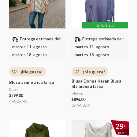
¡Envío Gratis!
Entrega estimada del:
Entrega estimada del:
martes 11. agosto -
martes 11. agosto -
martes 18. agosto
martes 18. agosto
¡Me gusta!
¡Me gusta!
Blusa Donna Karan Blusa
Blusa asimétrica larga
lila manga larga
Blusa
Bluson
$
299.00
$
896.00
V
a
V
l
a
o
l
r
o
El
El
29
a
r
%
precio
precio
d
a
o
d
original
actual
DESC
c
o
era:
es: