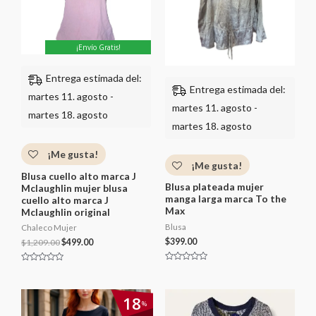
0
0
d
d
e
e
5
5
¡Envío Gratis!
Entrega estimada del:
Entrega estimada del:
martes 11. agosto -
martes 11. agosto -
martes 18. agosto
martes 18. agosto
¡Me gusta!
¡Me gusta!
Blusa cuello alto marca J
Blusa plateada mujer
Mclaughlin mujer blusa
manga larga marca To the
cuello alto marca J
Max
Mclaughlin original
Blusa
Chaleco Mujer
$
399.00
$
1,209.00
$
499.00
V
V
a
a
l
l
o
o
El
El
18
r
r
%
precio
precio
a
a
d
d