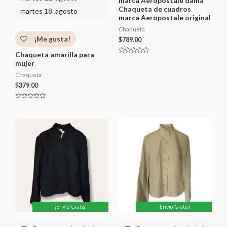
marca Aeropostale dama
Chaqueta de cuadros
martes 18. agosto
marca Aeropostale original
Chaqueta
¡Me gusta!
$
789.00
Chaqueta amarilla para
V
mujer
a
l
Chaqueta
o
r
$
379.00
a
d
o
c
V
o
a
n
l
0
o
d
r
e
a
5
d
o
c
o
n
0
d
e
5
¡Envío Gratis!
¡Envío Gratis!