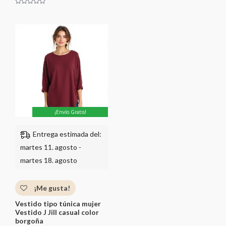
n
0
V
d
a
e
l
5
o
r
a
d
o
c
o
n
0
d
e
5
¡Envío Gratis!
Entrega estimada del:
martes 11. agosto -
martes 18. agosto
¡Me gusta!
Vestido tipo túnica mujer
Vestido J Jill casual color
borgoña