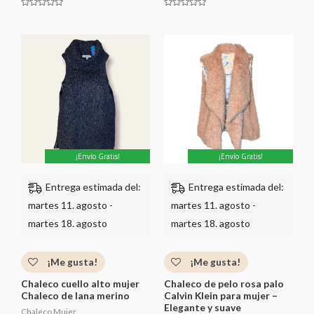
V
V
a
a
l
l
o
o
r
r
a
a
d
d
o
o
c
c
o
o
n
n
0
0
d
d
e
e
5
5
¡Envío Gratis!
¡Envío Gratis!
Entrega estimada del:
Entrega estimada del:
martes 11. agosto -
martes 11. agosto -
martes 18. agosto
martes 18. agosto
¡Me gusta!
¡Me gusta!
Chaleco cuello alto mujer
Chaleco de pelo rosa palo
Chaleco de lana merino
Calvin Klein para mujer –
Elegante y suave
Chaleco Mujer