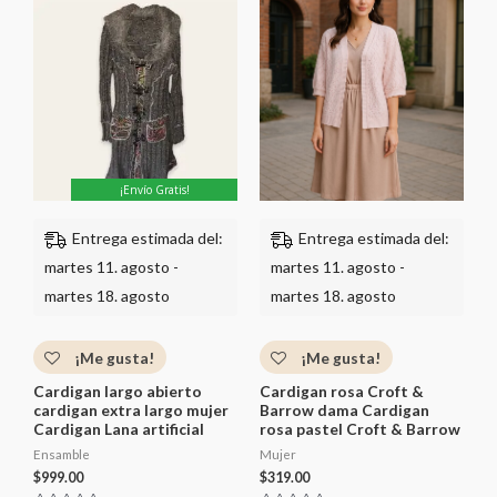
o
o
r
r
a
a
d
d
o
o
c
c
o
o
n
n
0
0
d
d
e
e
5
5
¡Envío Gratis!
Entrega estimada del:
Entrega estimada del:
martes 11. agosto -
martes 11. agosto -
martes 18. agosto
martes 18. agosto
¡Me gusta!
¡Me gusta!
Cardigan largo abierto
Cardigan rosa Croft &
cardigan extra largo mujer
Barrow dama Cardigan
Cardigan Lana artificial
rosa pastel Croft & Barrow
Ensamble
Mujer
$
999.00
$
319.00