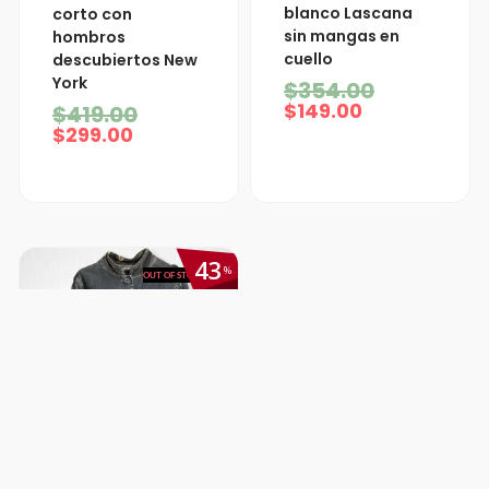
precio
precio
precio
precio
blanco Lascana
corto con
actual
original
actual
original
sin mangas en
hombros
es:
era:
es:
era:
cuello
descubiertos New
$149.00.
$354.00.
$299.00.
$419.00.
York
$
354.00
$
149.00
$
419.00
$
299.00
43
%
OUT OF STOCK
DESC