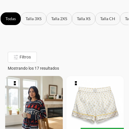
Todas
Talla 3XS
Talla 2XS
Talla XS
Talla CH
Ta
Filtros
Mostrando los 17 resultados
M
M