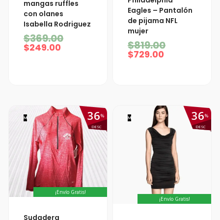
Philadelphia
mangas ruffles
precio
precio
actual
original
Eagles – Pantalón
con olanes
actual
original
es:
era:
de pijama NFL
es:
era:
Isabella Rodriguez
$249.00.
$369.00.
mujer
$729.00.
$819.00.
$
369.00
$
819.00
$
249.00
$
729.00
36
36
%
%
M
M
DESC
DESC
¡Envío Gratis!
¡Envío Gratis!
El
El
Sudadera