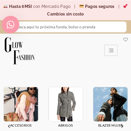
Ir
Hasta 6MSI
con Mercado Pago |
Pagos seguros
|
al
Cambios sin costo
contenido
Search
...
ACCESORIOS
ABRIGOS
BLAZER MUJER