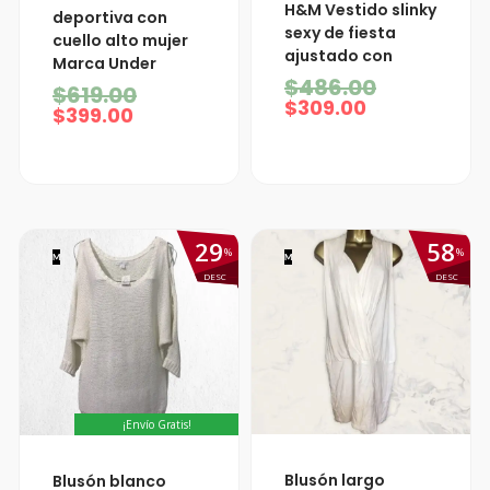
El
El
precio
precio
H&M Vestido slinky
deportiva con
precio
precio
actual
original
sexy de fiesta
cuello alto mujer
actual
original
es:
era:
ajustado con
es:
era:
Marca Under
$399.00.
$619.00.
$309.00.
$486.00.
$
486.00
$
619.00
$
309.00
$
399.00
29
58
%
%
M
M
DESC
DESC
¡Envío Gratis!
El
El
El
El
Blusón largo
Blusón blanco