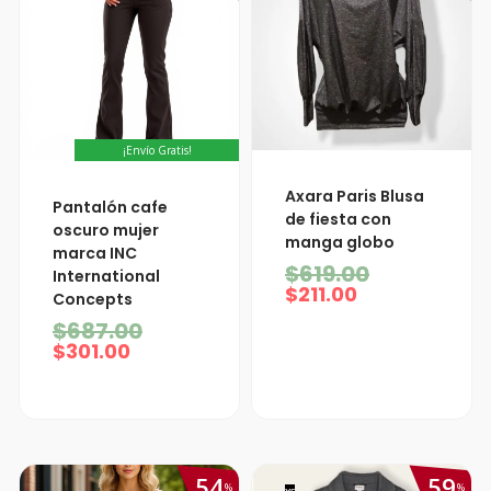
¡Envío Gratis!
El
El
Axara Paris Blusa
El
El
Pantalón cafe
precio
precio
precio
precio
de fiesta con
actual
original
oscuro mujer
actual
original
manga globo
es:
era:
marca INC
es:
era:
$211.00.
$619.00.
$
619.00
International
$301.00.
$687.00.
$
211.00
Concepts
$
687.00
$
301.00
54
59
%
%