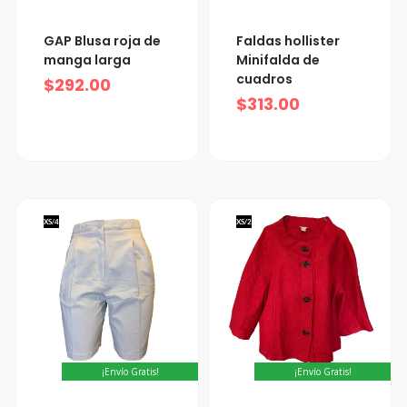
GAP Blusa roja de
Faldas hollister
manga larga
Minifalda de
cuadros
$
292.00
$
313.00
XS/4
XS/2
¡Envío Gratis!
¡Envío Gratis!