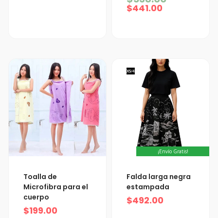
$441.00.
$538.00.
$
441.00
XS/4
¡Envío Gratis!
Toalla de
Falda larga negra
Microfibra para el
estampada
cuerpo
$
492.00
$
199.00