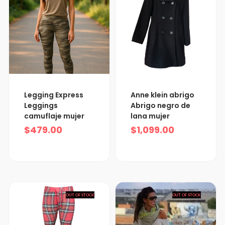
Legging Express
Anne klein abrigo
Leggings
Abrigo negro de
camuflaje mujer
lana mujer
$
479.00
$
1,099.00
OUT OF STOCK
OUT OF STOCK