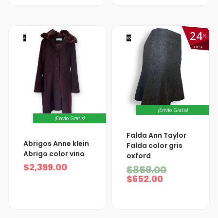
24
%
4
XS
DESC
¡Envío Gratis!
¡Envío Gratis!
El
El
Falda Ann Taylor
precio
precio
Abrigos Anne klein
Falda color gris
actual
original
Abrigo color vino
oxford
es:
era:
$
2,399.00
$652.00.
$859.00.
$
859.00
$
652.00