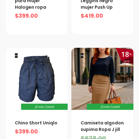
para mujer
Leggins negro
Halogen ropa
mujer Push Up
$
399.00
$
419.00
18
%
XS
XS
DESC
¡Envío Gratis!
¡Envío Gratis!
El
El
Chino Short Uniqlo
Camiseta algodon
precio
precio
supima Ropa J jill
$
399.00
actual
original
$
538.00
es:
era: