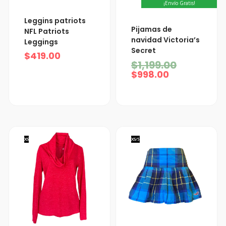
¡Envío Gratis!
Leggins patriots
El
El
Pijamas de
NFL Patriots
precio
precio
navidad Victoria’s
Leggings
actual
original
Secret
es:
era:
$
419.00
$998.00.
$1,199.00.
$
1,199.00
$
998.00
XS
XS/5