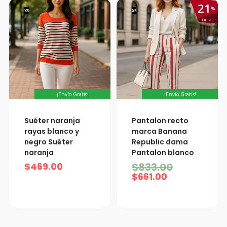
21
%
XS
XS
DESC
¡Envío Gratis!
¡Envío Gratis!
El
El
Suéter naranja
Pantalon recto
precio
precio
rayas blanco y
marca Banana
actual
original
negro Suéter
Republic dama
es:
era:
naranja
Pantalon blanco
$661.00.
$833.00.
$
469.00
$
833.00
$
661.00