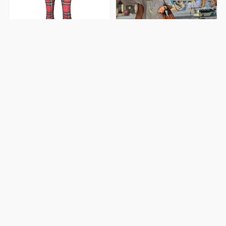
Leggins
deportivos Pink
Leggings
navideños
$
399.00
Pantalon de cuero
verde brillante
pantalon cuero
marca
$
621.00