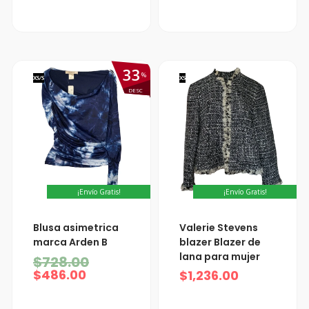
33
%
XS/S
XS
DESC
¡Envío Gratis!
¡Envío Gratis!
El
El
Blusa asimetrica
Valerie Stevens
precio
precio
marca Arden B
blazer Blazer de
actual
original
lana para mujer
$
728.00
es:
era:
$486.00.
$728.00.
$
486.00
$
1,236.00