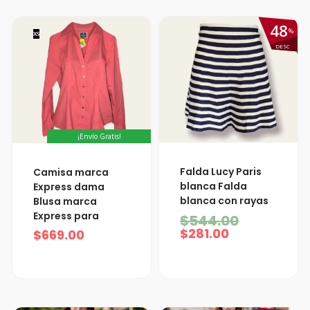
48
%
XS
DESC
¡Envío Gratis!
El
El
Falda Lucy Paris
Camisa marca
precio
precio
blanca Falda
Express dama
actual
original
blanca con rayas
Blusa marca
es:
era:
Express para
$281.00.
$544.00.
$
544.00
$
281.00
$
669.00