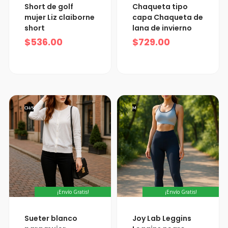
Short de golf
Chaqueta tipo
mujer Liz claiborne
capa Chaqueta de
short
lana de invierno
$
536.00
$
729.00
CH/S
M
¡Envío Gratis!
¡Envío Gratis!
Sueter blanco
Joy Lab Leggins