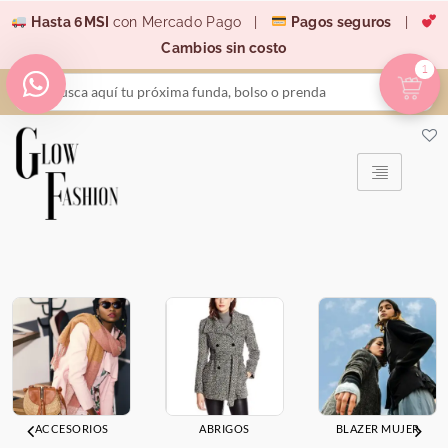
Ir
Hasta 6MSI
con Mercado Pago |
Pagos seguros
|
al
Cambios sin costo
contenido
1
Search
...
ACCESORIOS
ABRIGOS
BLAZER MUJER