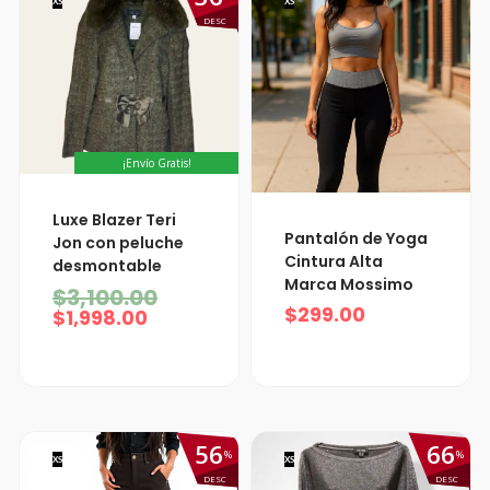
XS
XS
DESC
¡Envío Gratis!
El
El
Luxe Blazer Teri
precio
precio
Pantalón de Yoga
Jon con peluche
actual
original
Cintura Alta
desmontable
es:
era:
Marca Mossimo
$1,998.00.
$3,100.00.
$
3,100.00
$
299.00
$
1,998.00
56
66
%
%
XS
XS
DESC
DESC