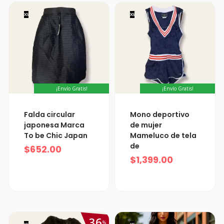
XS
XS
¡Envío Gratis!
¡Envío Gratis!
Falda circular
Mono deportivo
japonesa Marca
de mujer
To be Chic Japan
Mameluco de tela
de
$
652.00
$
1,399.00
36
%