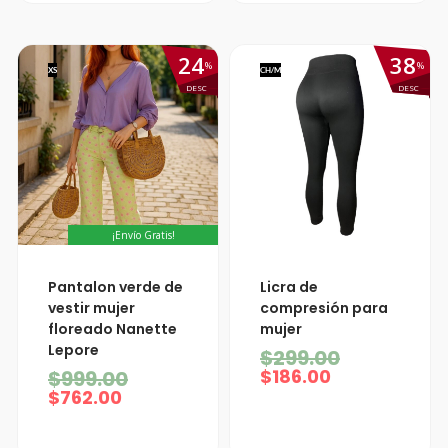
24
38
%
%
XS
CH/M
DESC
DESC
¡Envío Gratis!
El
El
El
El
Pantalon verde de
Licra de
precio
precio
precio
precio
vestir mujer
compresión para
actual
original
actual
original
floreado Nanette
mujer
es:
era:
es:
era:
Lepore
$762.00.
$999.00.
$186.00.
$299.00.
$
299.00
$
186.00
$
999.00
$
762.00