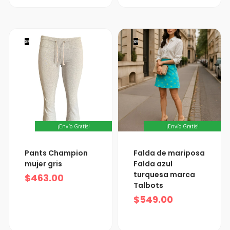
XS
XS
¡Envío Gratis!
¡Envío Gratis!
Pants Champion
Falda de mariposa
mujer gris
Falda azul
turquesa marca
$
463.00
Talbots
$
549.00