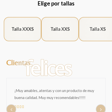
Elige por tallas
Talla XXXS
Talla XXS
Talla XS
felices
Clientas
Holaaa. Ya lo recibí, muchísimas gracias. Me
encantó! Sin duda alguna fue una excelente
compra. Gracias!