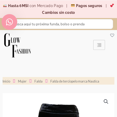
Ir
Hasta 6MSI
con Mercado Pago |
Pagos seguros
|
al
Cambios sin costo
contenido
Search
...
Inicio
Mujer
Falda
Falda de terciopelo marca Nautica