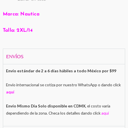
Marca:
Nautica
Talla:
2XL/14
ENVÍOS
Envío estándar de 2 a 6 días hábiles a todo México por $99
Envío internacional se cotiza por nuestro WhatsApp o dando click
aquí
Envío Mismo Día Solo disponible en CDMX
, el costo varía
dependiendo de la zona. Checa los detalles dando click
aquí