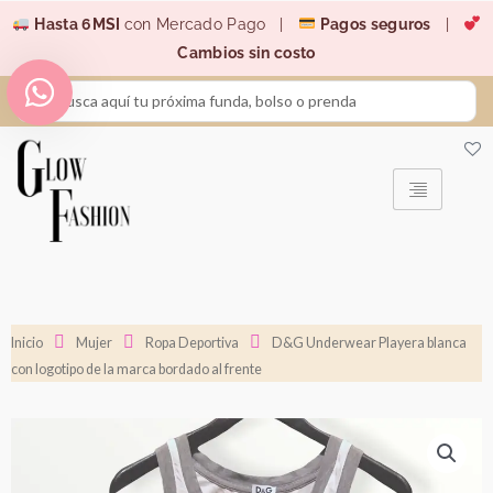
Ir
Hasta 6MSI
con Mercado Pago |
Pagos seguros
|
al
Cambios sin costo
contenido
Search
...
Inicio
Mujer
Ropa Deportiva
D&G Underwear Playera blanca
con logotipo de la marca bordado al frente