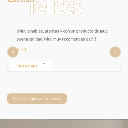
felices
Holaaa. Ya lo recibí, muchísimas gracias. Me
encantó! Sin duda alguna fue una excelente
compra. Gracias!
Yoztin Yohet Silva Acosta
Ver más clientas felices