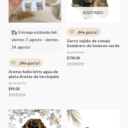
5
e
5
AGOTADO
¡Me gusta!
Entrega estimada del:
viernes 7. agosto - viernes
Gorro tejido de conejo
Sombrero de invierno verde
14. agosto
Accesorios
$
734.00
¡Me gusta!
V
Aretes hello kitty agua de
a
l
plata Aretes de terciopelo
o
r
Accesorios
a
d
$
99.00
o
c
o
V
n
a
0
l
d
o
e
r
5
a
d
o
c
o