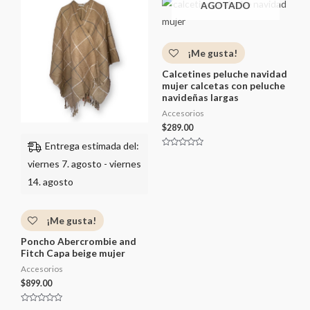
r
AGOTADO
d
a
o
d
c
o
o
c
n
o
0
n
d
¡Me gusta!
0
e
d
5
e
Calcetines peluche navidad
5
mujer calcetas con peluche
navideñas largas
Accesorios
$
289.00
Entrega estimada del:
V
a
viernes 7. agosto - viernes
l
o
14. agosto
r
a
d
o
c
¡Me gusta!
o
n
0
Poncho Abercrombie and
d
Fitch Capa beige mujer
e
5
Accesorios
$
899.00
V