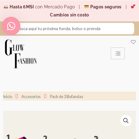
Ir
Hasta 6MSI
con Mercado Pago |
Pagos seguros
|
al
Cambios sin costo
contenido
Search
...
Inicio
Accesorios
Pack de 3 Bufandas