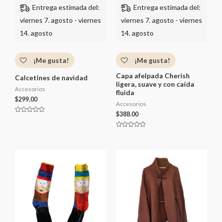
Entrega estimada del:
Entrega estimada del:
viernes 7. agosto - viernes
viernes 7. agosto - viernes
14. agosto
14. agosto
¡Me gusta!
¡Me gusta!
Capa afelpada Cherish
Calcetines de navidad
ligera, suave y con caída
Accesorios
fluida
$
299.00
Accesorios
$
388.00
V
a
l
V
o
a
r
l
a
o
d
r
o
a
c
d
o
o
n
c
0
o
d
n
e
0
5
d
e
5