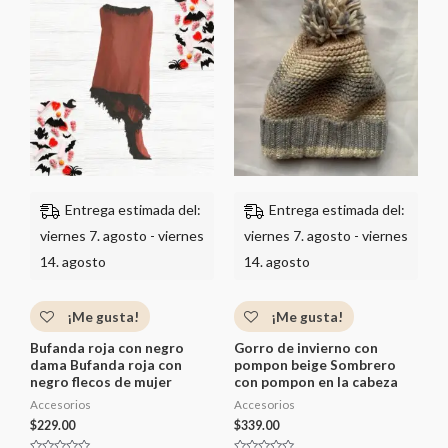
r
a
a
d
d
o
o
c
c
o
o
n
n
0
0
d
d
e
e
5
5
Entrega estimada del:
Entrega estimada del:
viernes 7. agosto - viernes
viernes 7. agosto - viernes
14. agosto
14. agosto
¡Me gusta!
¡Me gusta!
Bufanda roja con negro
Gorro de invierno con
dama Bufanda roja con
pompon beige Sombrero
negro flecos de mujer
con pompon en la cabeza
Accesorios
Accesorios
$
229.00
$
339.00