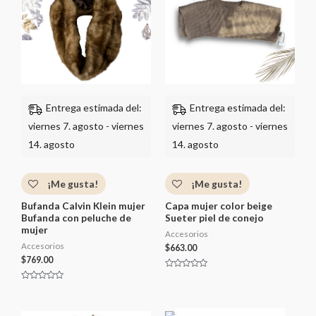
n
0
d
e
5
Entrega estimada del:
Entrega estimada del:
viernes 7. agosto - viernes
viernes 7. agosto - viernes
14. agosto
14. agosto
¡Me gusta!
¡Me gusta!
Bufanda Calvin Klein mujer
Capa mujer color beige
Bufanda con peluche de
Sueter piel de conejo
mujer
Accesorios
Accesorios
$
663.00
$
769.00
V
a
V
l
a
o
l
r
o
a