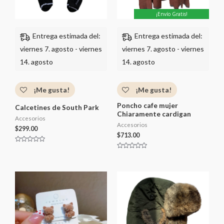
¡Envío Gratis!
Entrega estimada del:
Entrega estimada del:
viernes 7. agosto - viernes
viernes 7. agosto - viernes
14. agosto
14. agosto
¡Me gusta!
¡Me gusta!
Poncho cafe mujer
Calcetines de South Park
Chiaramente cardigan
Accesorios
Accesorios
$
299.00
$
713.00
V
a
V
l
a
o
l
r
o
a
r
d
a
o
d
c
o
o
c
n
o
0
n
d
0
e
d