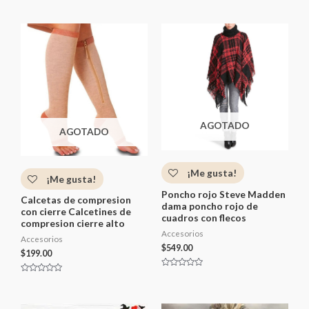
a
l
o
r
a
d
o
c
o
n
0
d
e
5
AGOTADO
AGOTADO
¡Me gusta!
¡Me gusta!
Poncho rojo Steve Madden
Calcetas de compresion
dama poncho rojo de
con cierre Calcetines de
cuadros con flecos
compresion cierre alto
Accesorios
Accesorios
$
549.00
$
199.00
V
V
a
a
l
l
o
o
r