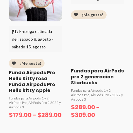
$179.00
$289.00
hasta
hasta
¡Me gusta!
$289.00
$309.00
Entrega estimada
del: sábado 8. agosto -
sábado 15. agosto
¡Me gusta!
Fundas para AirPods
Funda Airpods Pro
pro 2 generacion
Hello Kitty rosa
Starbucks
Funda Airpods Pro
Hello kitty Apple
Fundas para Airpods 1 y 2,
AirPods Pro, AirPods Pro 2 2022 y
Fundas para Airpods 1 y 2,
Airpods 3
AirPods Pro, AirPods Pro 2 2022 y
$
289.00
-
Airpods 3
$
179.00
-
$
289.00
$
309.00
Valorado
Valorado
con
con