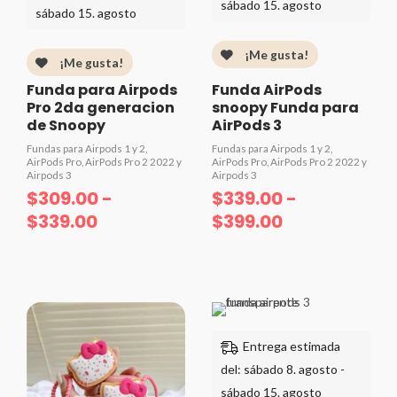
sábado 15. agosto
$309.00
$339.00
sábado 15. agosto
hasta
hasta
¡Me gusta!
$339.00
$399.00
¡Me gusta!
Funda para Airpods
Funda AirPods
Pro 2da generacion
snoopy Funda para
de Snoopy
AirPods 3
Fundas para Airpods 1 y 2,
Fundas para Airpods 1 y 2,
AirPods Pro, AirPods Pro 2 2022 y
AirPods Pro, AirPods Pro 2 2022 y
Airpods 3
Airpods 3
$
309.00
-
$
339.00
-
$
339.00
$
399.00
Valorado
Valorado
con
con
0
0
de
de
5
Rango
5
Rango
de
de
Entrega estimada
precios:
precios:
del: sábado 8. agosto -
desde
desde
sábado 15. agosto