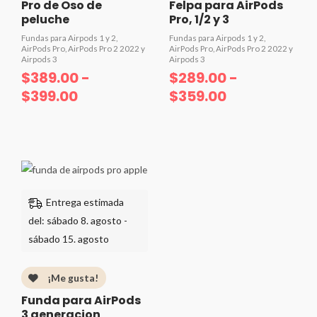
Pro de Oso de
Felpa para AirPods
peluche
Pro, 1/2 y 3
Fundas para Airpods 1 y 2,
Fundas para Airpods 1 y 2,
AirPods Pro, AirPods Pro 2 2022 y
AirPods Pro, AirPods Pro 2 2022 y
Airpods 3
Airpods 3
$
389.00
-
$
289.00
-
$
399.00
$
359.00
Valorado
Valorado
con
con
0
0
de
de
5
5
Entrega estimada
del: sábado 8. agosto -
sábado 15. agosto
¡Me gusta!
Funda para AirPods
3 generacion