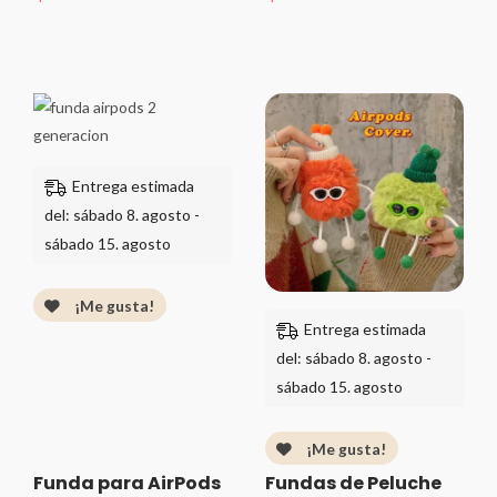
Valorado
Valorado
con
con
0
0
de
de
5
Rango
5
Rango
de
de
precios:
precios:
desde
desde
Entrega estimada
$389.00
$289.00
del: sábado 8. agosto -
hasta
hasta
sábado 15. agosto
$399.00
$359.00
¡Me gusta!
Entrega estimada
del: sábado 8. agosto -
sábado 15. agosto
¡Me gusta!
Funda para AirPods
Fundas de Peluche