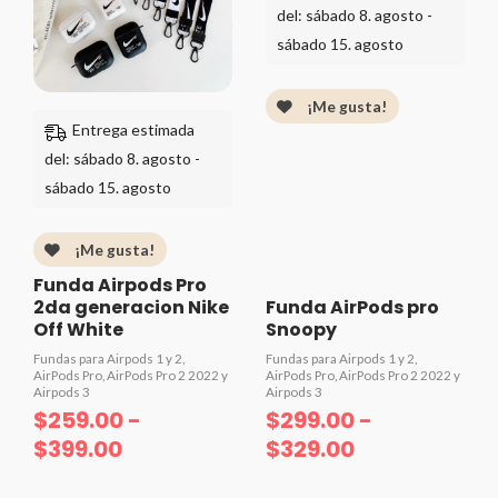
$259.00
$299.00
del: sábado 8. agosto -
hasta
hasta
sábado 15. agosto
$399.00
$329.00
¡Me gusta!
Entrega estimada
del: sábado 8. agosto -
sábado 15. agosto
¡Me gusta!
Funda Airpods Pro
2da generacion Nike
Funda AirPods pro
Off White
Snoopy
Fundas para Airpods 1 y 2,
Fundas para Airpods 1 y 2,
AirPods Pro, AirPods Pro 2 2022 y
AirPods Pro, AirPods Pro 2 2022 y
Airpods 3
Airpods 3
$
259.00
-
$
299.00
-
$
399.00
$
329.00