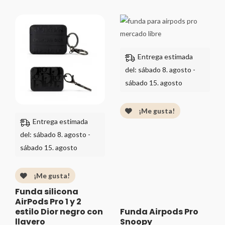
0
0
de
de
5
Rango
5
Rango
de
de
precios:
precios:
desde
desde
Entrega estimada
$229.00
$289.00
del: sábado 8. agosto -
hasta
hasta
sábado 15. agosto
$259.00
$349.00
¡Me gusta!
Entrega estimada
del: sábado 8. agosto -
sábado 15. agosto
¡Me gusta!
Funda silicona
AirPods Pro 1 y 2
estilo Dior negro con
Funda Airpods Pro
llavero
Snoopy