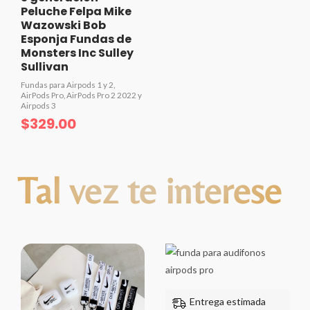
Peluche Felpa Mike
Wazowski Bob
Esponja Fundas de
Monsters Inc Sulley
Sullivan
Fundas para Airpods 1 y 2,
AirPods Pro, AirPods Pro 2 2022 y
Airpods 3
$
329.00
Valorado
con
0
Tal vez te interese
de
5
Rango
Rango
de
de
precios:
precios:
desde
desde
Entrega estimada