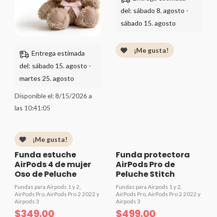
del: sábado 8. agosto -
sábado 15. agosto
¡Me gusta!
Entrega estimada
del: sábado 15. agosto -
martes 25. agosto
Disponible el:
8/15/2026
a
las
10:41:05
¡Me gusta!
Funda estuche
Funda protectora
AirPods 4 de mujer
AirPods Pro de
Oso de Peluche
Peluche Stitch
Fundas para Airpods 1 y 2,
Fundas para Airpods 1 y 2,
AirPods Pro, AirPods Pro 2 2022 y
AirPods Pro, AirPods Pro 2 2022 y
Airpods 3
Airpods 3
$
349.00
$
499.00