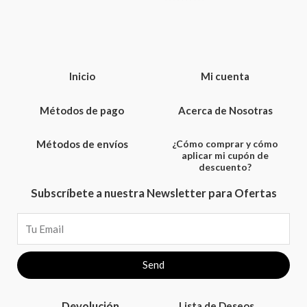
Valorado
Valorado
con
con
0
5.00
de
de 5
5
Inicio
Mi cuenta
Métodos de pago
Acerca de Nosotras
Métodos de envíos
¿Cómo comprar y cómo
aplicar mi cupón de
descuento?
Subscríbete a nuestra Newsletter para Ofertas
Email
Send
Devolución
Lista de Deseos