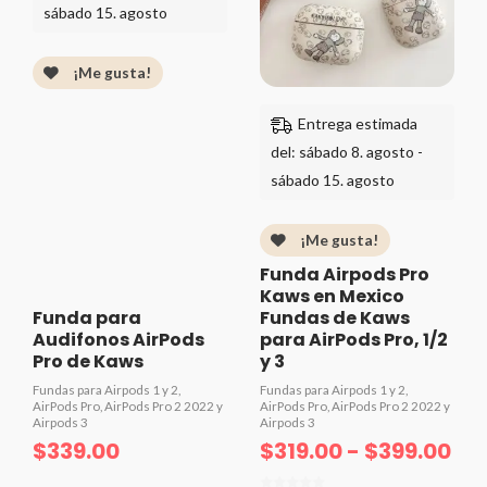
$31
sábado 15. agosto
ha
$3
¡Me gusta!
Entrega estimada
del: sábado 8. agosto -
sábado 15. agosto
¡Me gusta!
Funda Airpods Pro
Kaws en Mexico
Funda para
Fundas de Kaws
Audifonos AirPods
para AirPods Pro, 1/2
Pro de Kaws
y 3
Fundas para Airpods 1 y 2,
Fundas para Airpods 1 y 2,
AirPods Pro, AirPods Pro 2 2022 y
AirPods Pro, AirPods Pro 2 2022 y
Airpods 3
Airpods 3
$
339.00
$
319.00
-
$
399.00