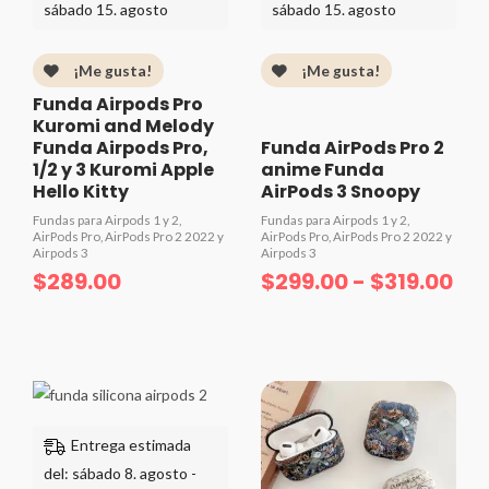
sábado 15. agosto
sábado 15. agosto
¡Me gusta!
¡Me gusta!
Funda Airpods Pro
Kuromi and Melody
Funda Airpods Pro,
Funda AirPods Pro 2
1/2 y 3 Kuromi Apple
anime Funda
Hello Kitty
AirPods 3 Snoopy
Fundas para Airpods 1 y 2,
Fundas para Airpods 1 y 2,
AirPods Pro, AirPods Pro 2 2022 y
AirPods Pro, AirPods Pro 2 2022 y
Airpods 3
Airpods 3
$
289.00
$
299.00
-
$
319.00
Valorado
Valorado
con
con
0
0
de
de
5
5
Ra
de
pre
Entrega estimada
de
del: sábado 8. agosto -