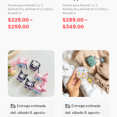
Fundas para Airpods 1 y 2,
Fundas para Airpods 1 y 2,
AirPods Pro, AirPods Pro 2 2022 y
AirPods Pro, AirPods Pro 2 2022 y
Airpods 3
Airpods 3
$
229.00
-
$
289.00
-
$
259.00
$
349.00
Valorado
Valorado
con
con
0
0
de
de
5
5
Ra
de
pre
de
$2
ha
$31
Entrega estimada
Entrega estimada
del: sábado 8. agosto -
del: sábado 8. agosto -