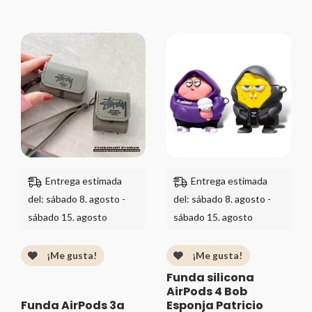
Valorado
Valorado
con
con
0
0
de
de
5
Rango
5
Rango
de
de
precios:
precios:
desde
desde
$289.00
$279.00
hasta
hasta
$399.00
$349.00
Entrega estimada
Entrega estimada
del: sábado 8. agosto -
del: sábado 8. agosto -
sábado 15. agosto
sábado 15. agosto
¡Me gusta!
¡Me gusta!
Funda silicona
AirPods 4 Bob
Funda AirPods 3a
Esponja Patricio