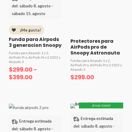
del: sábado 8. agosto -
sábado 15. agosto
¡Me gusta!
Funda para Airpods
Protectores para
3 generacion Snoopy
AirPods pro de
Snoopy Astronauta
Fundas para Airpods 1 y 2,
AirPods Pro, AirPods Pro 2 2022 y
Fundas para Airpods 1 y 2,
Airpods 3
AirPods Pro, AirPods Pro 2 2022 y
$
299.00
-
Airpods 3
$
399.00
$
299.00
Valorado
Valorado
con
con
0
0
de
de
5
Rango
5
Rango
¡Envío Gratis!
de
de
Entrega estimada
precios:
precios:
Entrega estimada
del: sábado 8. agosto -
desde
desde
del: sábado 8. agosto -