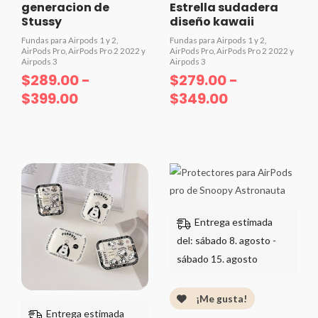
generacion de
Estrella sudadera
Stussy
diseño kawaii
Fundas para Airpods 1 y 2,
Fundas para Airpods 1 y 2,
AirPods Pro, AirPods Pro 2 2022 y
AirPods Pro, AirPods Pro 2 2022 y
Airpods 3
Airpods 3
$
289.00
-
$
279.00
-
$
399.00
$
349.00
Valorado
Valorado
con
con
0
0
de
de
5
Rango
5
de
precios:
desde
Entrega estimada
$299.00
del: sábado 8. agosto -
hasta
sábado 15. agosto
$399.00
¡Me gusta!
Entrega estimada