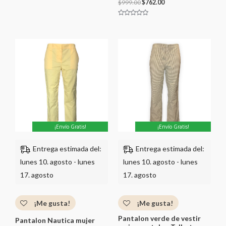
$
999.00
$
762.00
c
o
n
0
V
d
a
e
l
5
o
r
a
d
o
c
o
n
0
d
e
5
¡Envío Gratis!
¡Envío Gratis!
Entrega estimada del:
Entrega estimada del:
lunes 10. agosto - lunes
lunes 10. agosto - lunes
17. agosto
17. agosto
¡Me gusta!
¡Me gusta!
Pantalon verde de vestir
Pantalon Nautica mujer