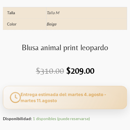
Talla
Talla M
Color
Beige
Blusa animal print leopardo
El
El
$
310.00
$
209.00
precio
precio
Entrega estimada del: martes 4. agosto -
original
actual
martes 11. agosto
era:
es:
Disponibilidad:
1 disponibles (puede reservarse)