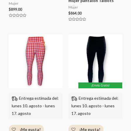
mujer pantalon Talbots
Mujer
Mujer
$
899.00
$
864.00
V
a
V
l
a
o
l
r
o
a
r
d
a
o
d
c
o
o
c
n
o
0
n
d
0
e
d
5
e
5
¡Envío Gratis!
Entrega estimada del:
Entrega estimada del:
lunes 10. agosto - lunes
lunes 10. agosto - lunes
17. agosto
17. agosto
¡Me gusta!
¡Me gusta!