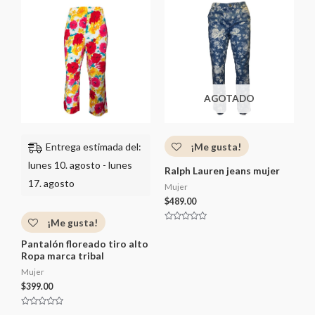
a
a
d
d
o
o
c
c
o
o
n
n
0
0
d
d
e
e
5
5
AGOTADO
¡Me gusta!
Entrega estimada del:
lunes 10. agosto - lunes
Ralph Lauren jeans mujer
17. agosto
Mujer
$
489.00
¡Me gusta!
V
a
Pantalón floreado tiro alto
l
o
Ropa marca tribal
r
a
Mujer
d
o
$
399.00
c
o
n
V
0