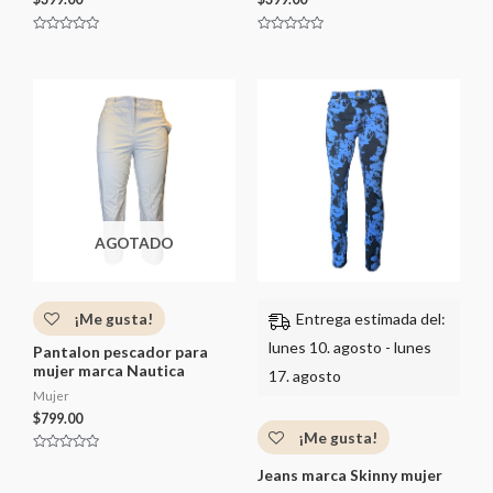
V
V
a
a
l
l
o
o
r
r
a
a
d
d
o
o
c
c
o
o
n
n
0
0
d
d
e
e
5
5
AGOTADO
¡Me gusta!
Entrega estimada del:
lunes 10. agosto - lunes
Pantalon pescador para
mujer marca Nautica
17. agosto
Mujer
$
799.00
¡Me gusta!
V
a
Jeans marca Skinny mujer
l