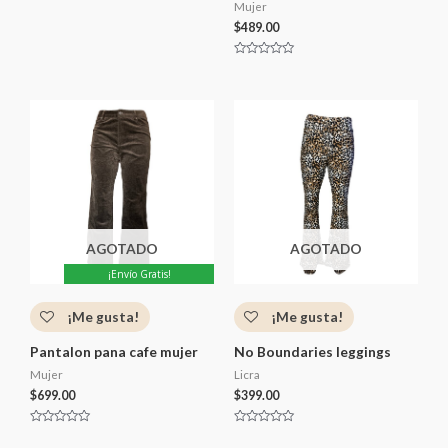
o
Mujer
r
a
$
489.00
d
o
c
V
o
a
n
l
0
o
d
r
e
a
5
d
o
c
o
n
0
d
e
5
AGOTADO
AGOTADO
¡Envío Gratis!
¡Me gusta!
¡Me gusta!
Pantalon pana cafe mujer
No Boundaries leggings
Mujer
Licra
$
699.00
$
399.00
V
V
a
a