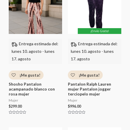
¡Envío Gratis!
Entrega estimada del:
Entrega estimada del:
lunes 10. agosto - lunes
lunes 10. agosto - lunes
17. agosto
17. agosto
¡Me gusta!
¡Me gusta!
Shosho Pantalon
Pantalon Ralph Lauren
acampanado blanco con
mujer Pantalon jogger
rosa mujer
terciopelo mujer
Mujer
Mujer
$
299.00
$
996.00
V
V
a
a
l
l
o
o
r
r