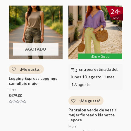
l
l
o
o
El
El
r
r
24
%
a
a
precio
precio
d
d
original
actual
o
o
DESC
c
c
era:
es:
o
o
$999.00.
$762.00.
n
n
0
0
d
d
e
e
5
5
AGOTADO
¡Envío Gratis!
¡Me gusta!
Entrega estimada del:
lunes 10. agosto - lunes
Legging Express Leggings
camuflaje mujer
17. agosto
Licra
$
479.00
¡Me gusta!
V
Pantalon verde de vestir
a
l
mujer floreado Nanette
o
Lepore
r
a
d
Mujer
o