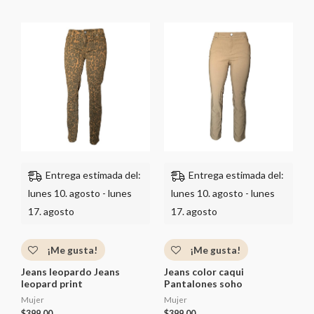
a
d
l
e
o
5
r
a
d
o
c
o
n
0
d
e
5
Entrega estimada del:
Entrega estimada del:
lunes 10. agosto - lunes
lunes 10. agosto - lunes
17. agosto
17. agosto
¡Me gusta!
¡Me gusta!
Jeans leopardo Jeans
Jeans color caqui
leopard print
Pantalones soho
Mujer
Mujer
$
399.00
$
399.00