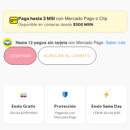
$310.00.
$209.00.
Paga hasta 3 MSI
con Mercado Pago o Clip
Disponible en compras desde
$500 MXN
.
Hasta 12 pagos sin tarjeta
con Mercado Pago.
Saber más
COMPRAR
AGREGAR AL CARRITO
Envío Gratis
Protección
Envío Same Day
Desde $399 MXN
Pagando con
CDMX desde $49
Mercado Pago