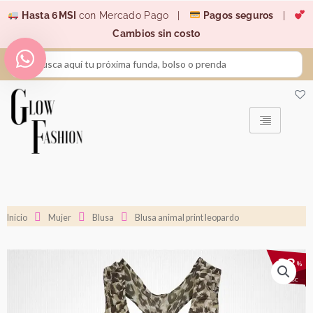
Ir
Hasta 6MSI
con Mercado Pago |
Pagos seguros
|
al
Cambios sin costo
contenido
Search
...
Inicio
Mujer
Blusa
Blusa animal print leopardo
33
%
DESC