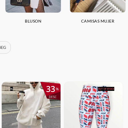
BLUSON
CAMISAS MUJER
 4EG
33
%
XL
OUT OF STOCK
DESC