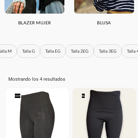
BLAZER MUJER
BLUSA
Talla M
Talla G
Talla EG
Talla 2EG
Talla 3EG
Talla
Mostrando los 4 resultados
CH/S
XL