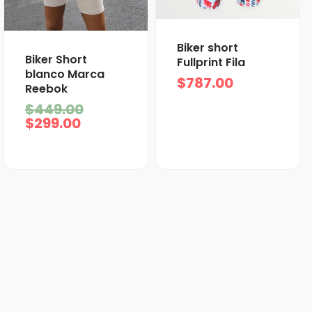
Biker short
El
El
Biker Short
Fullprint Fila
precio
precio
blanco Marca
$
787.00
actual
original
Reebok
es:
era:
$
449.00
$299.00.
$449.00.
$
299.00