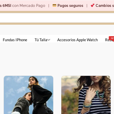
a 6MSI
con Mercado Pago |
Pagos seguros
|
Cambios s
N
Fundas IPhone
Tú Talla
Accesorios Apple Watch
Reba