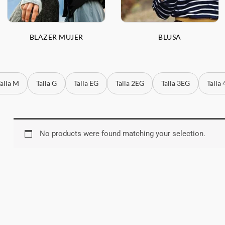
BLAZER MUJER
BLUSA
Talla M
Talla G
Talla EG
Talla 2EG
Talla 3EG
Talla
No products were found matching your selection.