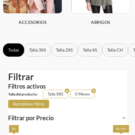
ACCESORIOS
ABRIGOS
Todas
Talla 3XS
Talla 2XS
Talla XS
Talla CH
Filtrar
Filtros activos
Talla XXS
0 Meses
Talla del producto:
Restablecer filtros
Filtrar por Precio
$0
$6,509