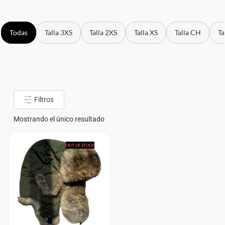
Todas
Talla 3XS
Talla 2XS
Talla XS
Talla CH
Ta
Filtros
Mostrando el único resultado
OUT OF STOCK