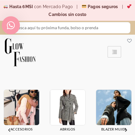
Ir
Hasta 6MSI
con Mercado Pago |
Pagos seguros
|
al
Cambios sin costo
contenido
Search
...
ACCESORIOS
ABRIGOS
BLAZER MUJER