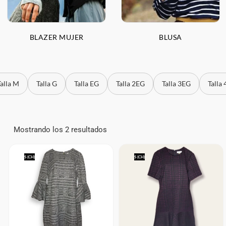
BLAZER MUJER
BLUSA
Talla M
Talla G
Talla EG
Talla 2EG
Talla 3EG
Talla
Mostrando los 2 resultados
S (CH)
S (CH)