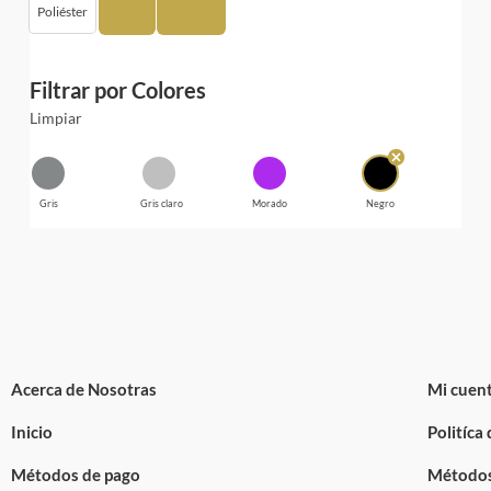
Poliéster
Rayón
Spandex
Filtrar por Colores
Limpiar
Gris
Gris claro
Morado
Negro
Acerca de Nosotras
Mi cuen
Inicio
Politíca
Métodos de pago
Métodos