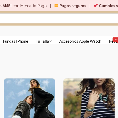
a 6MSI
con Mercado Pago |
Pagos seguros
|
Cambios s
N
Fundas IPhone
Tú Talla
Accesorios Apple Watch
Reba