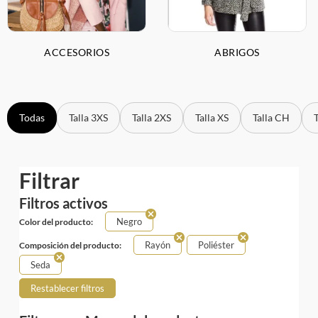
ACCESORIOS
ABRIGOS
Todas
Talla 3XS
Talla 2XS
Talla XS
Talla CH
Filtrar
Filtros activos
Negro
Color del producto:
Rayón
Poliéster
Composición del producto:
Seda
Restablecer filtros