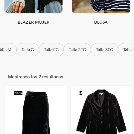
BLAZER MUJER
BLUSA
Talla M
Talla G
Talla EG
Talla 2EG
Talla 3EG
Talla
Mostrando los 2 resultados
2XL/14
M