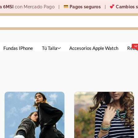
a 6MSI
con Mercado Pago |
Pagos seguros
|
Cambios s
N
Fundas IPhone
Tú Talla
Accesorios Apple Watch
Reba