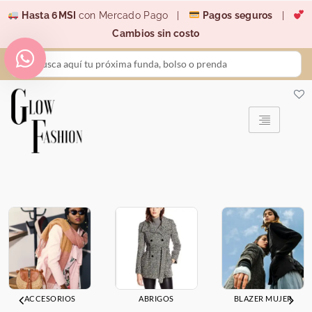
Ir
Hasta 6MSI
con Mercado Pago |
Pagos seguros
|
al
Cambios sin costo
contenido
Search
...
ACCESORIOS
ABRIGOS
BLAZER MUJER