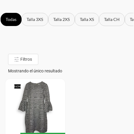
Todas
Talla 3XS
Talla 2XS
Talla XS
Talla CH
Ta
Filtros
Mostrando el único resultado
S (CH)