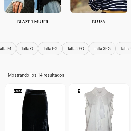
BLAZER MUJER
BLUSA
Talla M
Talla G
Talla EG
Talla 2EG
Talla 3EG
Talla
Mostrando los 14 resultados
2XL/14
M