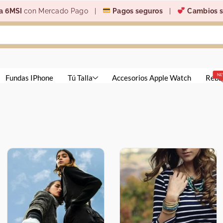
a 6MSI
con Mercado Pago |
Pagos seguros
|
Cambios s
N
Fundas IPhone
Tú Talla
Accesorios Apple Watch
Reba