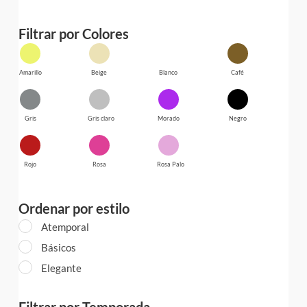
Filtrar por Colores
Amarillo
Beige
Blanco
Café
Gris
Gris claro
Morado
Negro
Rojo
Rosa
Rosa Palo
Ordenar por estilo
Atemporal
Básicos
Elegante
Filtrar por Temporada