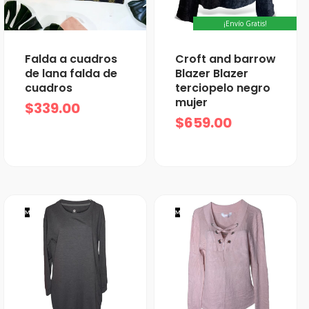
¡Envío Gratis!
Falda a cuadros
Croft and barrow
de lana falda de
Blazer Blazer
cuadros
terciopelo negro
mujer
$
339.00
$
659.00
M
M