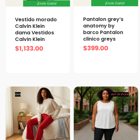
¡Envío Gratis!
¡Envío Gratis!
Pantalon grey’s
Vestido morado
anatomy by
Calvin Klein
barco Pantalon
dama Vestidos
clinico greys
Calvin Klein
$
399.00
$
1,133.00
CH/S
OUT OF STOCK