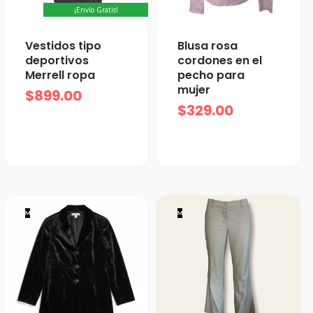
¡Envío Gratis!
Vestidos tipo
Blusa rosa
deportivos
cordones en el
Merrell ropa
pecho para
mujer
$
899.00
$
329.00
M
M