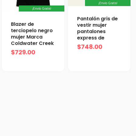
¡Envío Gratis!
¡Envío Gratis!
Pantalón gris de
Blazer de
vestir mujer
terciopelo negro
pantalones
mujer Marca
express de
Coldwater Creek
$
748.00
$
729.00