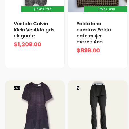
¡Envío Gratis!
¡Envío Gratis!
Vestido Calvin
Falda lana
Klein Vestido gris
cuadros Falda
elegante
cafe mujer
marca Ann
$
1,209.00
$
899.00
S (CH)
XL