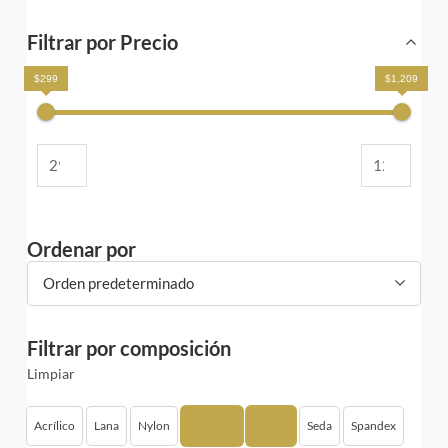
Filtrar por Precio
$299
$1,209
Ordenar por
Orden predeterminado
Filtrar por composición
Limpiar
Acrílico
Lana
Nylon
Poliéster
Rayón
Seda
Spandex