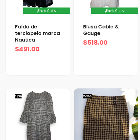
¡Envío Gratis!
¡Envío Gratis!
Falda de
Blusa Cable &
terciopelo marca
Gauge
Nautica
$
518.00
$
491.00
S (CH)
XXXS/0