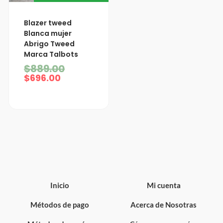
El
El
Blazer tweed
precio
precio
Blanca mujer
actual
original
Abrigo Tweed
es:
era:
Marca Talbots
$696.00.
$889.00.
$
889.00
$
696.00
Inicio
Mi cuenta
Métodos de pago
Acerca de Nosotras