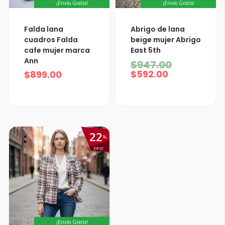
¡Envío Gratis!
¡Envío Gratis!
El
El
Falda lana
Abrigo de lana
precio
precio
cuadros Falda
beige mujer Abrigo
actual
original
cafe mujer marca
East 5th
es:
era:
Ann
$592.00.
$947.00.
$
947.00
$
592.00
$
899.00
22
%
S
DESC
¡Envío Gratis!