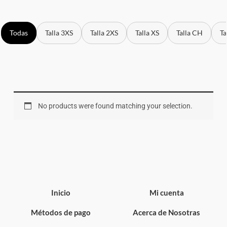
Todas
Talla 3XS
Talla 2XS
Talla XS
Talla CH
Ta
No products were found matching your selection.
Inicio
Mi cuenta
Métodos de pago
Acerca de Nosotras