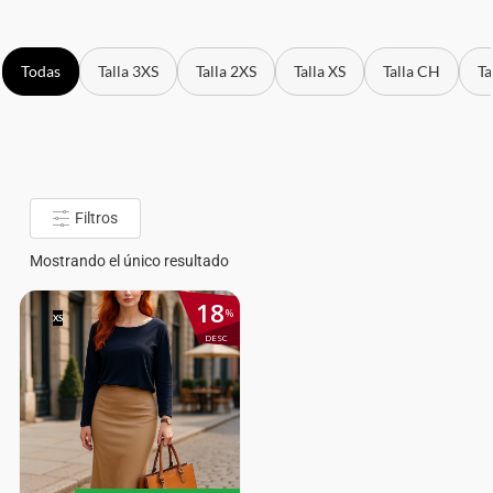
Todas
Talla 3XS
Talla 2XS
Talla XS
Talla CH
Ta
Filtros
Mostrando el único resultado
18
%
XS
DESC