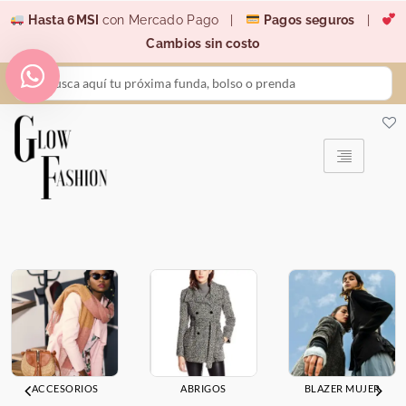
Ir
Hasta 6MSI
con Mercado Pago |
Pagos seguros
|
al
Cambios sin costo
contenido
Search
...
ACCESORIOS
ABRIGOS
BLAZER MUJER