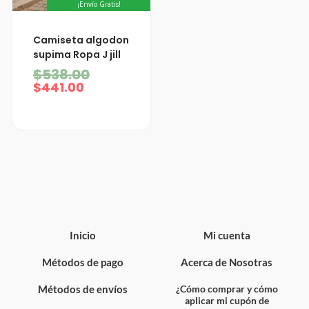
¡Envío Gratis!
El
El
Camiseta algodon
precio
precio
supima Ropa J jill
actual
original
$
538.00
es:
era:
$441.00.
$538.00.
$
441.00
Inicio
Mi cuenta
Métodos de pago
Acerca de Nosotras
Métodos de envíos
¿Cómo comprar y cómo
aplicar mi cupón de