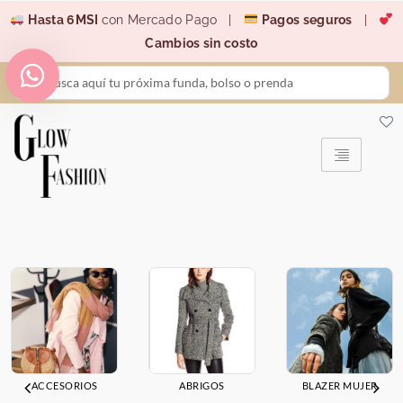
Ir
Hasta 6MSI
con Mercado Pago |
Pagos seguros
|
al
Cambios sin costo
contenido
Search
...
ACCESORIOS
ABRIGOS
BLAZER MUJER