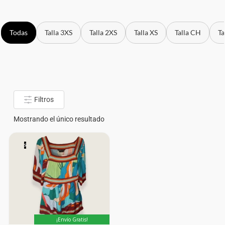
Todas
Talla 3XS
Talla 2XS
Talla XS
Talla CH
Ta
Filtros
Mostrando el único resultado
S
¡Envío Gratis!