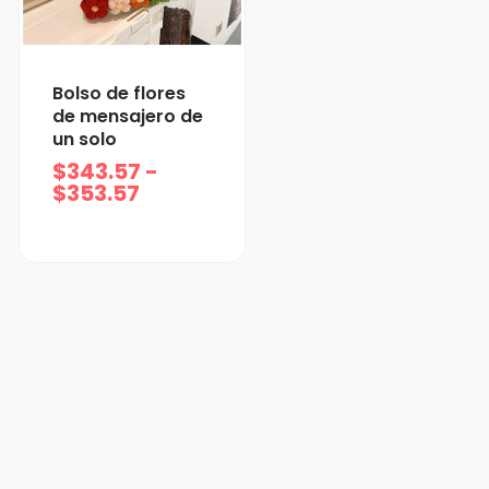
Rango
Bolso de flores
de
de mensajero de
precios:
un solo
desde
$
343.57
-
$343.57
$
353.57
hasta
$353.57