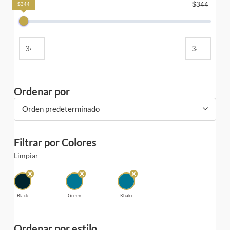
$344
$344
Ordenar por
Orden predeterminado
Filtrar por Colores
Limpiar
Black
Green
Khaki
Ordenar por estilo