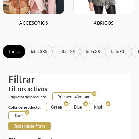
ACCESORIOS
ABRIGOS
Todas
Talla 3XS
Talla 2XS
Talla XS
Talla CH
Filtrar
Filtros activos
Primavera/Verano
Etiquetas del producto:
Green
Blue
Khaki
Color del producto:
Black
Restablecer filtros