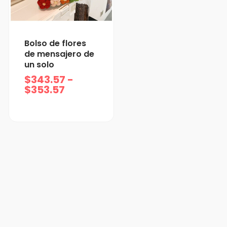
Rango
Bolso de flores
de
de mensajero de
precios:
un solo
desde
$
343.57
-
$343.57
$
353.57
hasta
$353.57