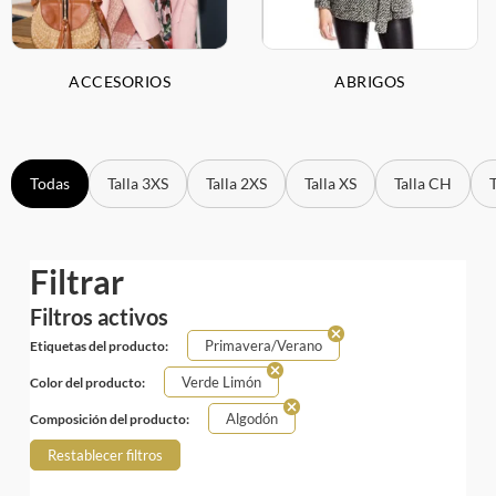
ACCESORIOS
ABRIGOS
Todas
Talla 3XS
Talla 2XS
Talla XS
Talla CH
Filtrar
Filtros activos
Primavera/Verano
Etiquetas del producto:
Verde Limón
Color del producto:
Algodón
Composición del producto:
Restablecer filtros