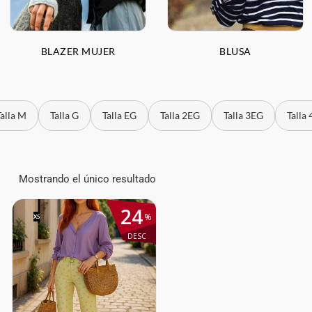
BLAZER MUJER
BLUSA
Talla M
Talla G
Talla EG
Talla 2EG
Talla 3EG
Talla
Mostrando el único resultado
24
%
XS
DESC