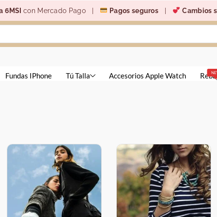
a 6MSI
con Mercado Pago |
Pagos seguros
|
Cambios s
N
Fundas IPhone
Tú Talla
Accesorios Apple Watch
Reba