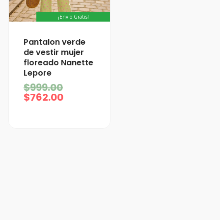
¡Envío Gratis!
El
El
Pantalon verde
precio
precio
de vestir mujer
actual
original
floreado Nanette
es:
era:
Lepore
$762.00.
$999.00.
$
999.00
$
762.00