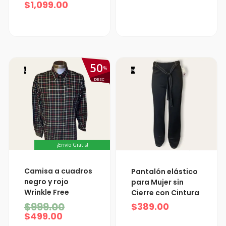
$
1,099.00
50
%
L
M
DESC
¡Envío Gratis!
El
El
Camisa a cuadros
Pantalón elástico
precio
precio
negro y rojo
para Mujer sin
actual
original
Wrinkle Free
Cierre con Cintura
es:
era:
$499.00.
$999.00.
$
999.00
$
389.00
$
499.00