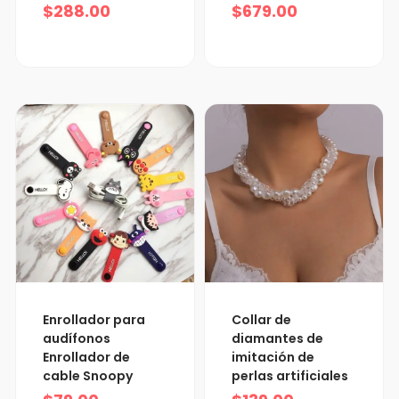
$
679.00
$
288.00
Rango
Enrollador para
Collar de
de
audífonos
diamantes de
precios:
Enrollador de
imitación de
desde
cable Snoopy
perlas artificiales
$79.00
hasta