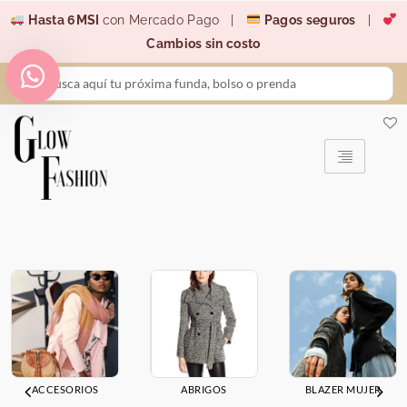
Ir
Hasta 6MSI
con Mercado Pago |
Pagos seguros
|
al
Cambios sin costo
contenido
Search
...
ACCESORIOS
ABRIGOS
BLAZER MUJER