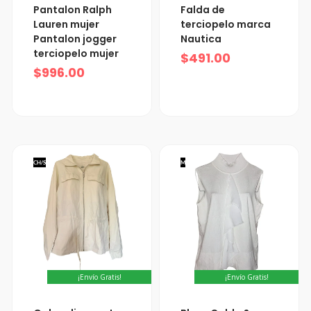
Pantalon Ralph
Falda de
Lauren mujer
terciopelo marca
Pantalon jogger
Nautica
terciopelo mujer
$
491.00
$
996.00
CH/S
M
¡Envío Gratis!
¡Envío Gratis!