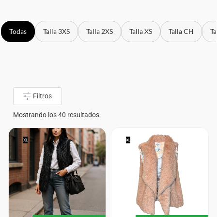
Todas
Talla 3XS
Talla 2XS
Talla XS
Talla CH
Ta
Filtros
Mostrando los 40 resultados
XL
XL