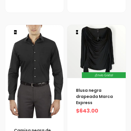
XL
M
¡Envío Gratis!
Blusa negra
drapeada Marca
Express
$
643.00
Camisa negra de