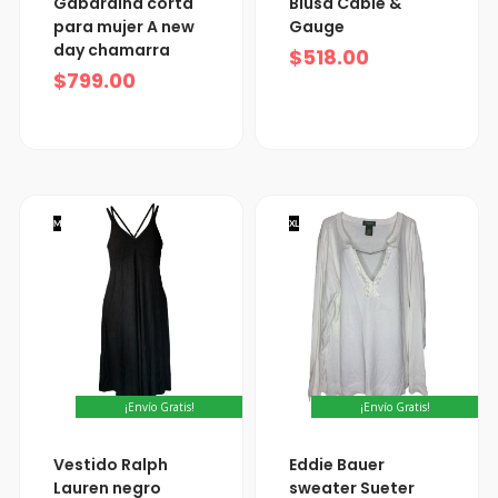
Gabardina corta
Blusa Cable &
para mujer A new
Gauge
day chamarra
$
518.00
$
799.00
M
XL
¡Envío Gratis!
¡Envío Gratis!
Vestido Ralph
Eddie Bauer
Lauren negro
sweater Sueter