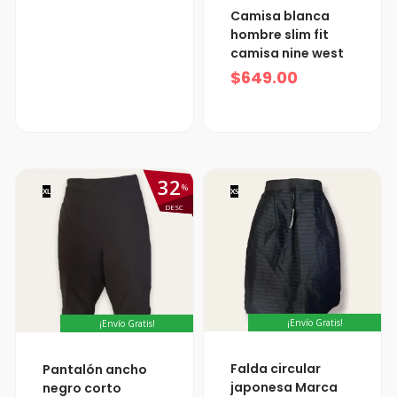
Camisa blanca
hombre slim fit
camisa nine west
$
649.00
32
%
XL
XS
DESC
¡Envío Gratis!
¡Envío Gratis!
El
El
Falda circular
Pantalón ancho
precio
precio
japonesa Marca
negro corto