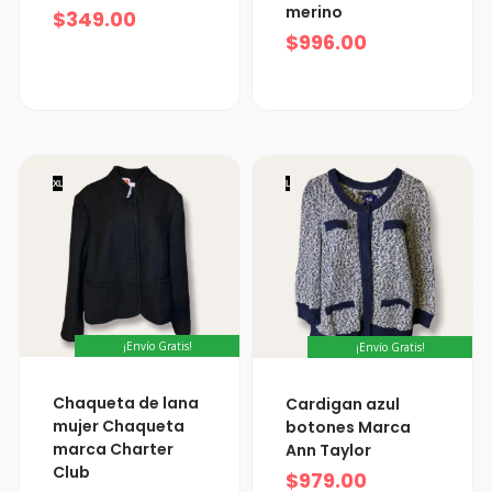
merino
$
349.00
$
996.00
XL
L
¡Envío Gratis!
¡Envío Gratis!
Chaqueta de lana
Cardigan azul
mujer Chaqueta
botones Marca
marca Charter
Ann Taylor
Club
$
979.00