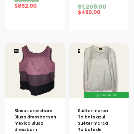
$
859.00
$
652.00
$
1,209.00
$
499.00
2XL
M
¡Envío Gratis!
Suéter marca
Blusas dressbarn
Talbots azul
Blusa dressbarn en
Suéter marca
mexico Blusa
Talbots de
dressbarn