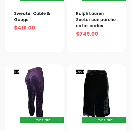
Sweater Cable &
Ralph Lauren
Gauge
Sueter con parche
en los codos
$
419.00
$
749.00
CH/S
2XL/14
¡Envío Gratis!
¡Envío Gratis!