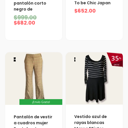
actual
original
To be Chic Japan
pantalón corto
es:
era:
negro de
$682.00.
$999.00.
$
652.00
$
999.00
$
682.00
35
%
M
S
DESC
¡Envío Gratis!
El
El
Vestido azul de
Pantalón de vestir
precio
precio
rayas blancas
a cuadros mujer
actual
original