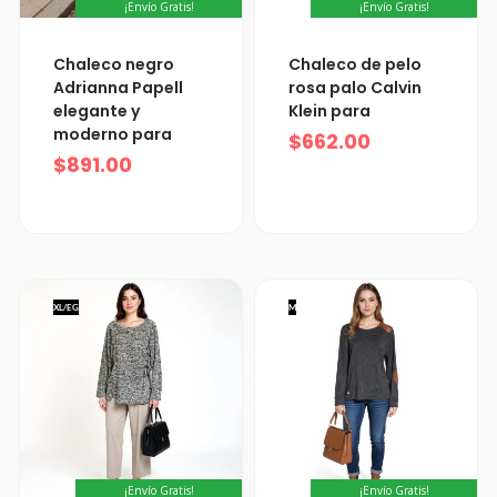
¡Envío Gratis!
¡Envío Gratis!
Chaleco negro
Chaleco de pelo
Adrianna Papell
rosa palo Calvin
elegante y
Klein para
moderno para
$
662.00
$
891.00
XL/EG
M
¡Envío Gratis!
¡Envío Gratis!