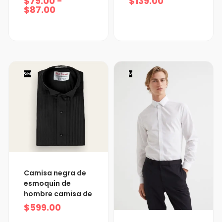
$
79.00
-
$
139.00
$87.00
$
87.00
S/M
M
Camisa negra de
esmoquin de
hombre camisa de
$
599.00