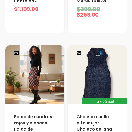
Marca FSister
Pantalon J
es:
era:
$259.00.
$399.00.
$
399.00
$
1,109.00
$
259.00
M/8
XXS
¡Envío Gratis!
Falda de cuadros
Chaleco cuello
rojos y blancos
alto mujer
Falda de
Chaleco de lana