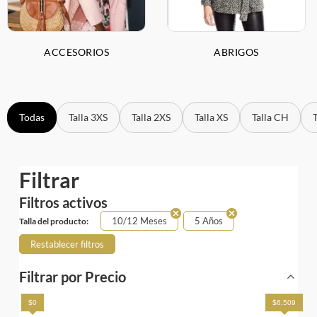
ACCESORIOS
ABRIGOS
Todas
Talla 3XS
Talla 2XS
Talla XS
Talla CH
Filtrar
Filtros activos
10/12 Meses
5 Años
Talla del producto:
Restablecer filtros
Filtrar por Precio
$0
$6,509