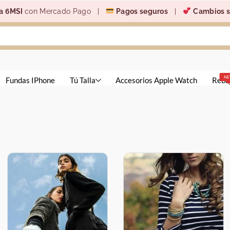
a 6MSI
con Mercado Pago |
Pagos seguros
|
Cambios s
N
Fundas IPhone
Tú Talla
Accesorios Apple Watch
Reba