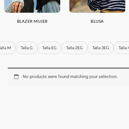
BLAZER MUJER
BLUSA
Talla M
Talla G
Talla EG
Talla 2EG
Talla 3EG
Talla
No products were found matching your selection.