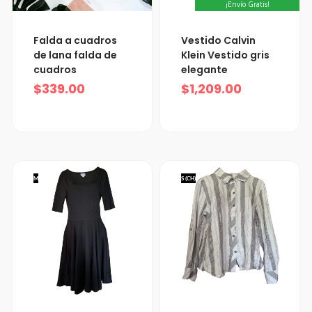
¡Envío Gratis!
Falda a cuadros
Vestido Calvin
de lana falda de
Klein Vestido gris
cuadros
elegante
$
339.00
$
1,209.00
M
S (CH)