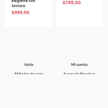
elegante con
$
768.00
textura
$
999.00
Inicio
Mi cuenta
Métodos de pago
Acerca de Nosotras
Métodos de envíos
¿Cómo comprar y cómo
aplicar mi cupón de
descuento?
Subscríbete a nuestra Newsletter para Ofertas