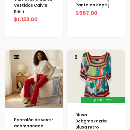
Pantalon capri j
Vestidos Calvin
Klein
$
587.00
$
1,133.00
CH/S
S
¡Envío Gratis!
Blusa
Pantalón de vestir
Bcbgmaxazria
acampanado
Blusa retro