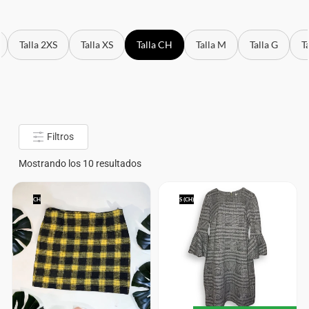
Talla 2XS
Talla XS
Talla CH
Talla M
Talla G
T
Filtros
Mostrando los 10 resultados
CH
S (CH)