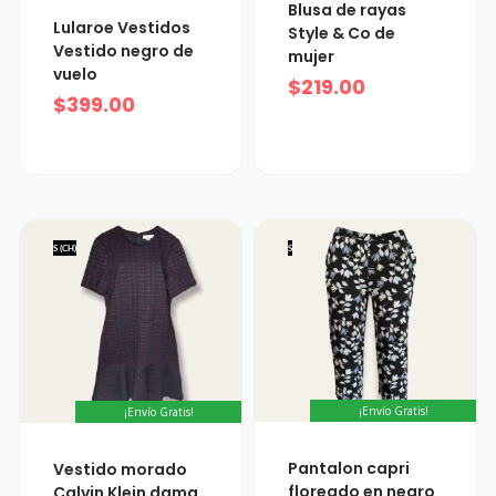
Blusa de rayas
Lularoe Vestidos
Style & Co de
Vestido negro de
mujer
vuelo
$
219.00
$
399.00
S (CH)
S
¡Envío Gratis!
¡Envío Gratis!
Pantalon capri
Vestido morado
floreado en negro
Calvin Klein dama