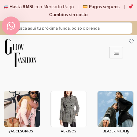
Ir
Hasta 6MSI
con Mercado Pago |
Pagos seguros
|
al
Cambios sin costo
contenido
Search
...
ACCESORIOS
ABRIGOS
BLAZER MUJER