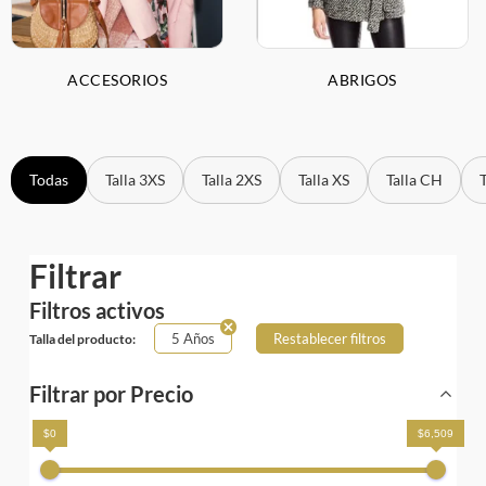
ACCESORIOS
ABRIGOS
Todas
Talla 3XS
Talla 2XS
Talla XS
Talla CH
Filtrar
Filtros activos
5 Años
Restablecer filtros
Talla del producto:
Filtrar por Precio
$0
$6,509