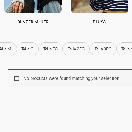
BLAZER MUJER
BLUSA
Talla M
Talla G
Talla EG
Talla 2EG
Talla 3EG
Talla
No products were found matching your selection.