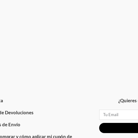
ta
¿Quieres 
 de Devoluciones
Email
 de Envío
omprar y cómo aplicar mi cupón de