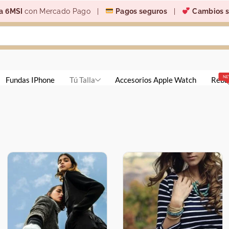
a 6MSI
con Mercado Pago |
Pagos seguros
|
Cambios s
N
Fundas IPhone
Tú Talla
Accesorios Apple Watch
Reba