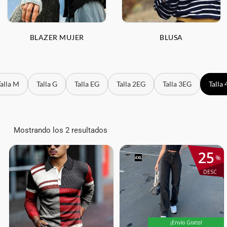
BLAZER MUJER
BLUSA
Talla M
Talla G
Talla EG
Talla 2EG
Talla 3EG
Talla
Mostrando los 2 resultados
25
%
4XL
DESC
¡Envío Gratis!