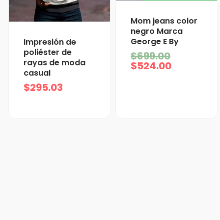
El
El
Mom jeans color
precio
precio
negro Marca
actual
original
George E By
Impresión de
es:
era:
poliéster de
$
699.00
$524.00.
$699.00.
rayas de moda
$
524.00
casual
$
295.03