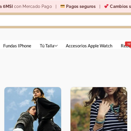
a 6MSI
con Mercado Pago |
Pagos seguros
|
Cambios s
N
Fundas IPhone
Tú Talla
Accesorios Apple Watch
Reba