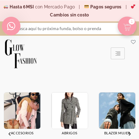
Ir
Hasta 6MSI
con Mercado Pago |
Pagos seguros
|
al
Cambios sin costo
contenido
1
Search
...
ACCESORIOS
ABRIGOS
BLAZER MUJER