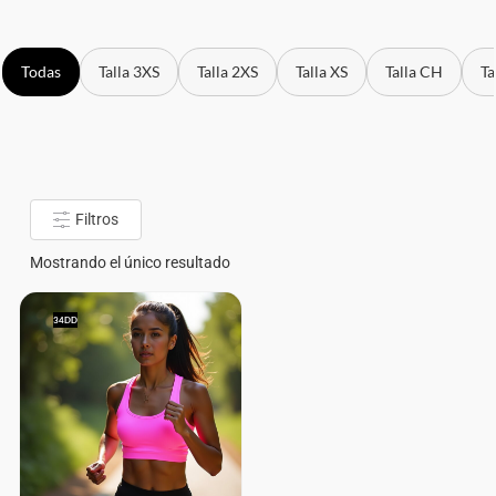
Todas
Talla 3XS
Talla 2XS
Talla XS
Talla CH
Ta
Filtros
Mostrando el único resultado
34DD