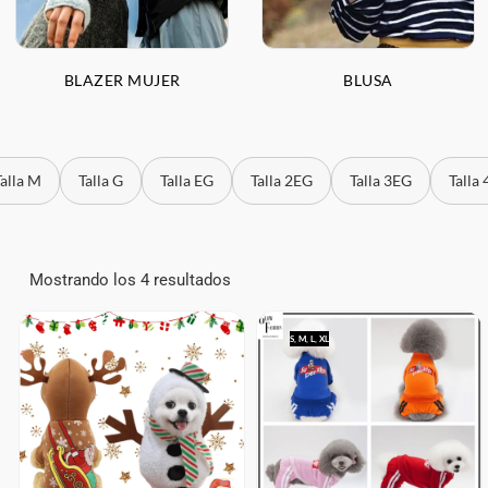
BLAZER MUJER
BLUSA
Talla M
Talla G
Talla EG
Talla 2EG
Talla 3EG
Talla
Mostrando los 4 resultados
S, M, L, XL