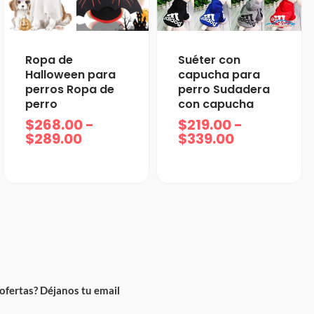
Rango
Rango
Ropa de
Suéter con
de
de
Halloween para
capucha para
precios:
precios:
perros Ropa de
perro Sudadera
desde
desde
perro
con capucha
$268.00
$219.00
$
268.00
-
$
219.00
-
hasta
hasta
$
289.00
$
339.00
$289.00
$339.00
ofertas? Déjanos tu email