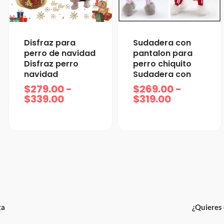
Rango
Rango
Disfraz para
Sudadera con
de
de
perro de navidad
pantalon para
precios:
precios:
Disfraz perro
perro chiquito
desde
desde
navidad
Sudadera con
$279.00
$269.00
$
279.00
-
$
269.00
-
hasta
hasta
$
339.00
$
319.00
$339.00
$319.00
ta
¿Quieres 