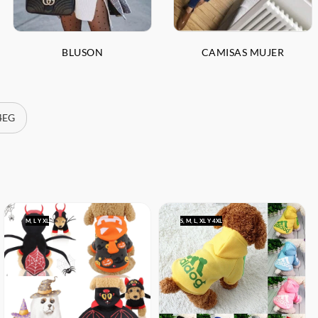
BLUSON
CAMISAS MUJER
 4EG
M, L Y XL
S, M, L, XL Y 4XL