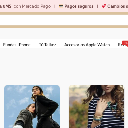
a 6MSI
con Mercado Pago |
Pagos seguros
|
Cambios s
N
Fundas IPhone
Tú Talla
Accesorios Apple Watch
Reba