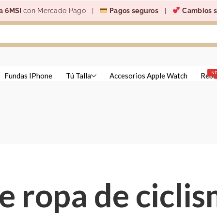
a 6MSI
con Mercado Pago |
Pagos seguros
|
Cambios s
N
Fundas IPhone
Tú Talla
Accesorios Apple Watch
Reba
 ropa de cicli