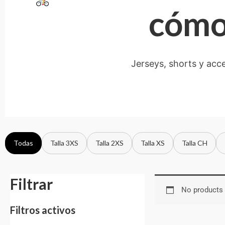
cómod
Jerseys, shorts y acc
Todas
Talla 3XS
Talla 2XS
Talla XS
Talla CH
Filtrar
No products 
Filtros activos