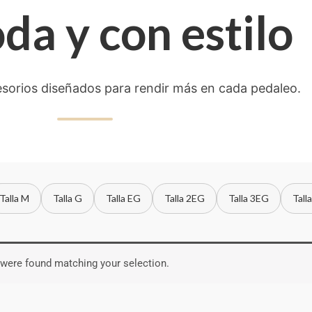
a y con estilo
esorios diseñados para rendir más en cada pedaleo.
Talla M
Talla G
Talla EG
Talla 2EG
Talla 3EG
Tall
were found matching your selection.