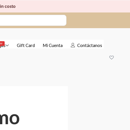
in costo
EW
jas
Gift Card
Mi Cuenta
Contáctanos
smo