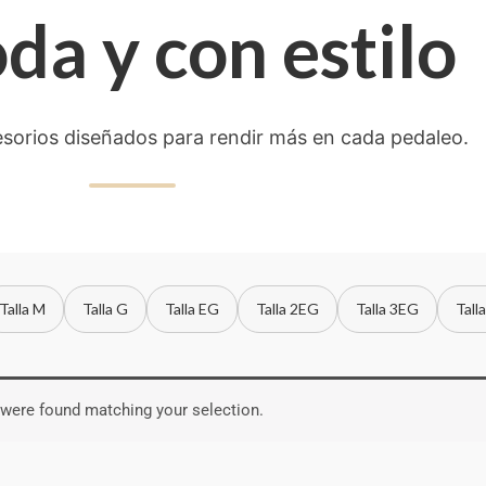
a y con estilo
esorios diseñados para rendir más en cada pedaleo.
Talla M
Talla G
Talla EG
Talla 2EG
Talla 3EG
Tall
were found matching your selection.