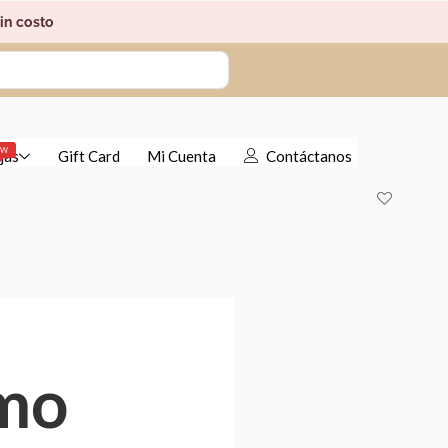
in costo
EW
jas
Gift Card
Mi Cuenta
Contáctanos
smo