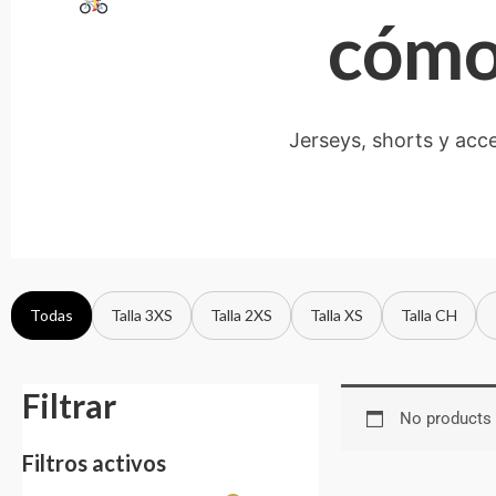
cómod
Jerseys, shorts y acc
Todas
Talla 3XS
Talla 2XS
Talla XS
Talla CH
Filtrar
No products 
Filtros activos