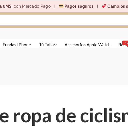
a 6MSI
con Mercado Pago |
Pagos seguros
|
Cambios s
N
Fundas IPhone
Tú Talla
Accesorios Apple Watch
Reba
 ropa de cicli