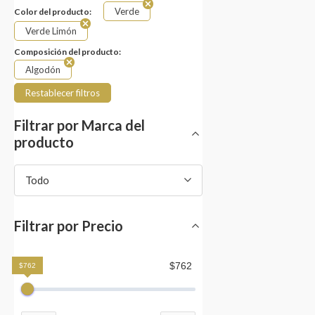
Verde
Color del producto:
Verde Limón
Composición del producto:
Algodón
Restablecer filtros
Filtrar por Marca del
producto
Todo
Filtrar por Precio
$762
$762