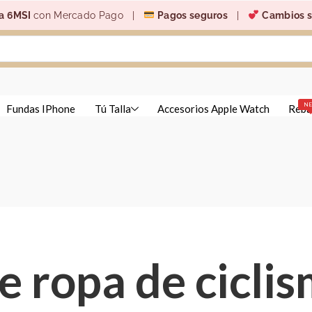
a 6MSI
con Mercado Pago |
Pagos seguros
|
Cambios s
N
Fundas IPhone
Tú Talla
Accesorios Apple Watch
Reba
 ropa de cicli