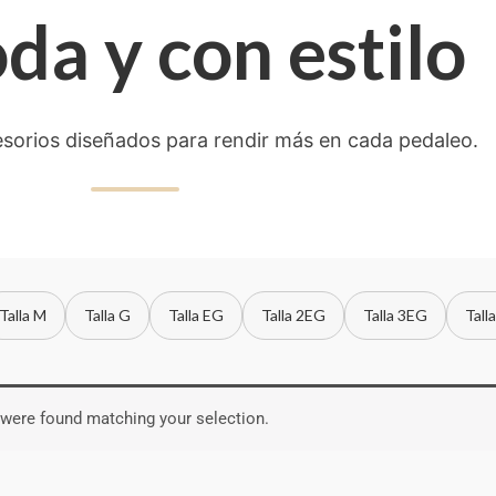
a y con estilo
esorios diseñados para rendir más en cada pedaleo.
Talla M
Talla G
Talla EG
Talla 2EG
Talla 3EG
Tall
were found matching your selection.