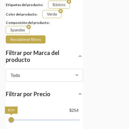
Básicos
Etiquetas del producto:
Verde
Color del producto:
Composición del producto:
Spandex
Restablecer filtros
Filtrar por Marca del
producto
Todo
Filtrar por Precio
$254
$254