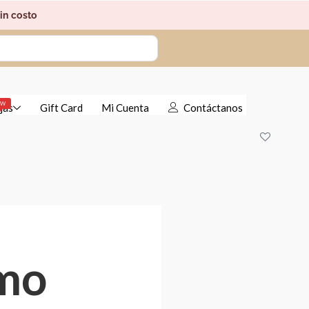
in costo
EW
jas
Gift Card
Mi Cuenta
Contáctanos
smo