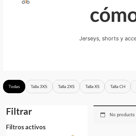
cómod
Jerseys, shorts y acc
Todas
Talla 3XS
Talla 2XS
Talla XS
Talla CH
Filtrar
No products 
Filtros activos