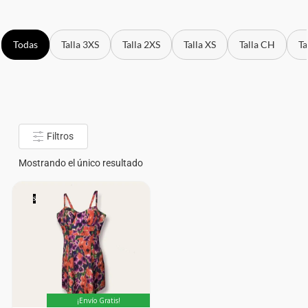
Todas
Talla 3XS
Talla 2XS
Talla XS
Talla CH
Ta
Filtros
Mostrando el único resultado
S
¡Envío Gratis!