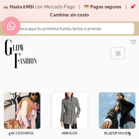
Ir
Hasta 6MSI
con Mercado Pago |
Pagos seguros
|
al
Cambios sin costo
contenido
Search
...
ACCESORIOS
ABRIGOS
BLAZER MUJER