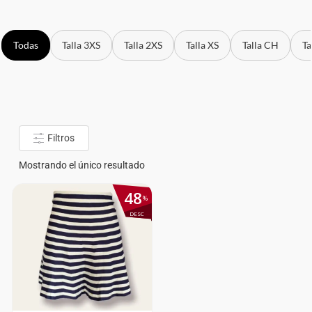
Todas
Talla 3XS
Talla 2XS
Talla XS
Talla CH
Ta
Filtros
Mostrando el único resultado
48
%
DESC