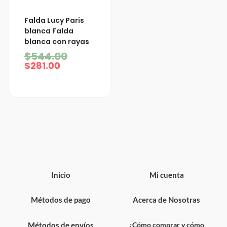
El
El
Falda Lucy Paris
precio
precio
blanca Falda
actual
original
blanca con rayas
es:
era:
$281.00.
$544.00.
$
544.00
$
281.00
Inicio
Mi cuenta
Métodos de pago
Acerca de Nosotras
Métodos de envíos
¿Cómo comprar y cómo