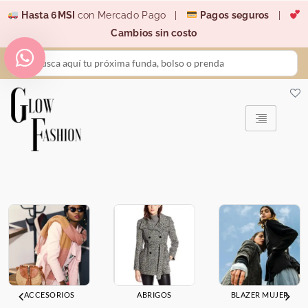
Ir
Hasta 6MSI
con Mercado Pago |
Pagos seguros
|
al
Cambios sin costo
contenido
Search
...
ACCESORIOS
ABRIGOS
BLAZER MUJER