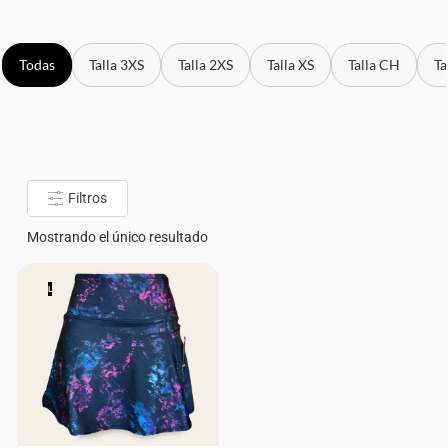
Todas
Talla 3XS
Talla 2XS
Talla XS
Talla CH
Ta
Filtros
Mostrando el único resultado
L