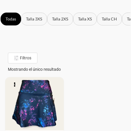
Todas
Talla 3XS
Talla 2XS
Talla XS
Talla CH
Ta
Filtros
Mostrando el único resultado
L