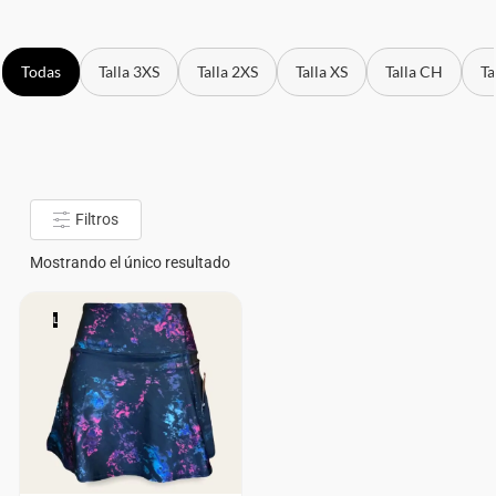
Todas
Talla 3XS
Talla 2XS
Talla XS
Talla CH
Ta
Filtros
Mostrando el único resultado
L