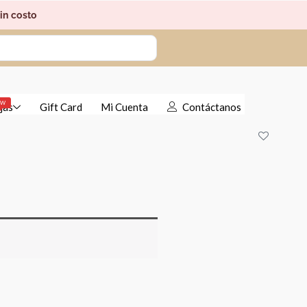
in costo
EW
jas
Gift Card
Mi Cuenta
Contáctanos