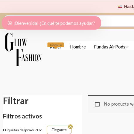
Ir
Hast
al
Search
contenido
¡Bienvenida! ¿En qué te podemos ayudar?
...
Lo favorito
Mujer
Hombre
Fundas AirPods
Filtrar
No products we
Filtros activos
Elegante
Etiquetas del producto: