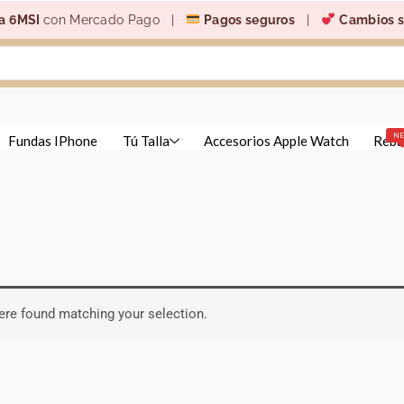
a 6MSI
con Mercado Pago |
Pagos seguros
|
Cambios s
N
Fundas IPhone
Tú Talla
Accesorios Apple Watch
Reba
re found matching your selection.