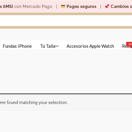
a 6MSI
con Mercado Pago |
Pagos seguros
|
Cambios s
N
Fundas IPhone
Tú Talla
Accesorios Apple Watch
Reba
re found matching your selection.