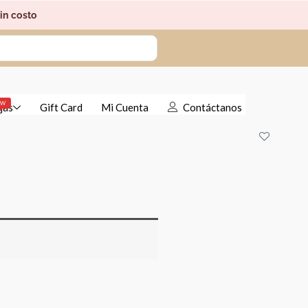
in costo
EW
jas
Gift Card
Mi Cuenta
Contáctanos