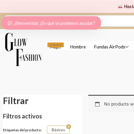
Ir
Hast
al
Search
contenido
¡Bienvenida! ¿En qué te podemos ayudar?
...
Lo favorito
Mujer
Hombre
Fundas AirPods
Filtrar
No products we
Filtros activos
Básicos
Etiquetas del producto: