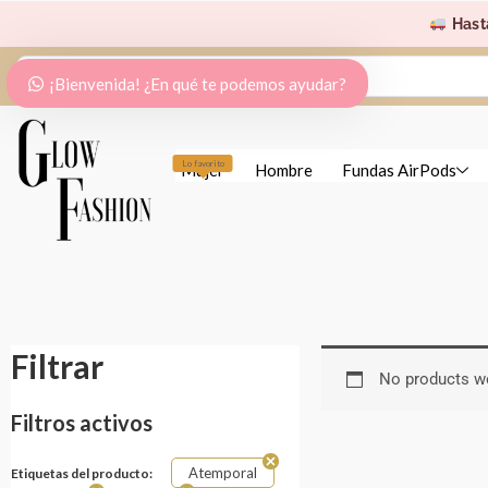
Ir
Hast
al
Search
contenido
¡Bienvenida! ¿En qué te podemos ayudar?
...
Lo favorito
Mujer
Hombre
Fundas AirPods
Filtrar
No products we
Filtros activos
Atemporal
Etiquetas del producto: