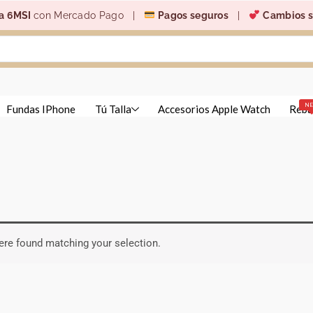
a 6MSI
con Mercado Pago |
Pagos seguros
|
Cambios s
N
Fundas IPhone
Tú Talla
Accesorios Apple Watch
Reba
re found matching your selection.