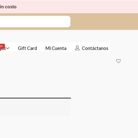
in costo
EW
jas
Gift Card
Mi Cuenta
Contáctanos