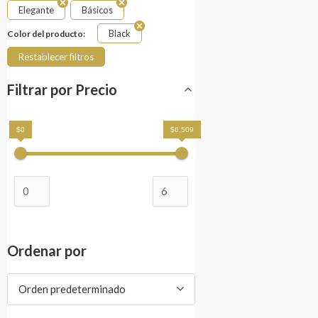
Elegante
Básicos
Black
Color del producto:
Restablecer filtros
Filtrar por Precio
$0
$6,509
Ordenar por
Orden predeterminado