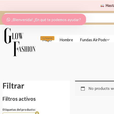
Ir
Hast
al
Search
contenido
¡Bienvenida! ¿En qué te podemos ayudar?
...
Lo favorito
Mujer
Hombre
Fundas AirPods
Filtrar
No products we
Filtros activos
Etiquetas del producto: