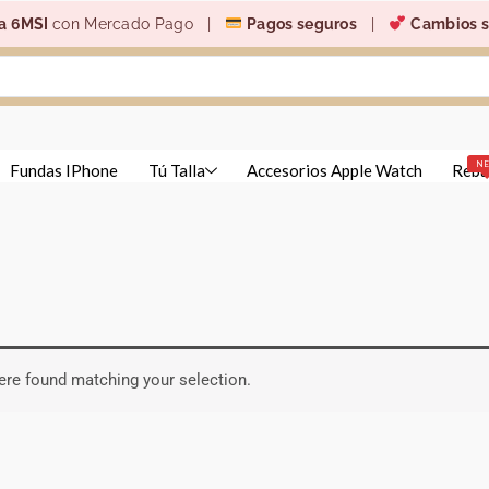
a 6MSI
con Mercado Pago |
Pagos seguros
|
Cambios s
N
Fundas IPhone
Tú Talla
Accesorios Apple Watch
Reba
re found matching your selection.