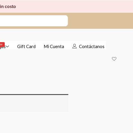
in costo
EW
jas
Gift Card
Mi Cuenta
Contáctanos