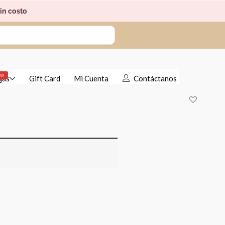
in costo
EW
jas
Gift Card
Mi Cuenta
Contáctanos