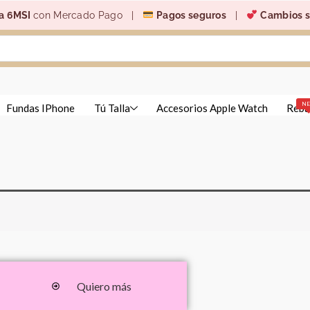
a 6MSI
con Mercado Pago |
Pagos seguros
|
Cambios s
N
Fundas IPhone
Tú Talla
Accesorios Apple Watch
Reba
Quiero más