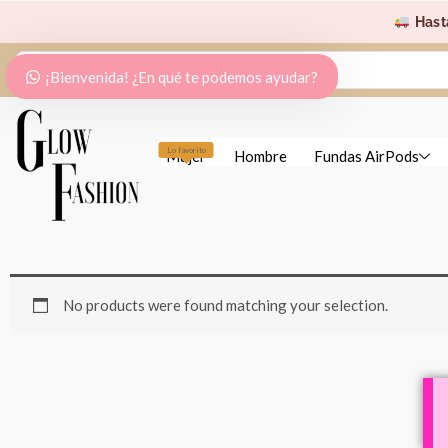
Ir
Hast
al
Search
contenido
¡Bienvenida! ¿En qué te podemos ayudar?
...
Lo favorito
Mujer
Hombre
Fundas AirPods
No products were found matching your selection.