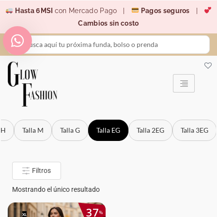
Ir
Hasta 6MSI
con Mercado Pago |
Pagos seguros
|
al
Cambios sin costo
contenido
Search
...
CH
Talla M
Talla G
Talla EG
Talla 2EG
Talla 3EG
Filtros
Mostrando el único resultado
37
%
XL