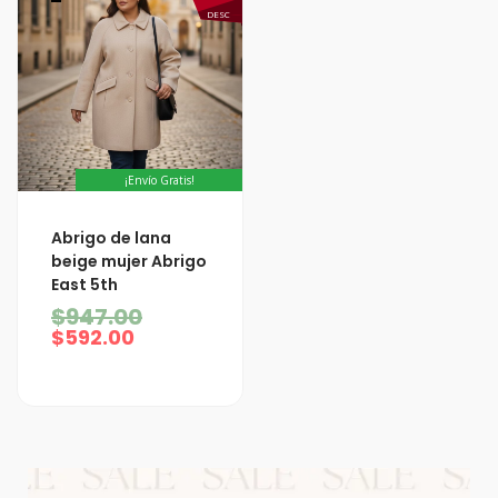
DESC
¡Envío Gratis!
El
El
Abrigo de lana
precio
precio
beige mujer Abrigo
actual
original
East 5th
es:
era:
$592.00.
$947.00.
$
947.00
$
592.00