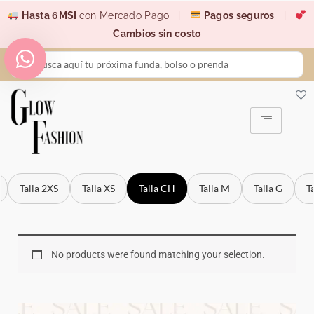
Ir
Hasta 6MSI
con Mercado Pago |
Pagos seguros
|
al
Cambios sin costo
contenido
Search
...
Talla 2XS
Talla XS
Talla CH
Talla M
Talla G
T
No products were found matching your selection.