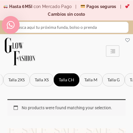
Ir
Hasta 6MSI
con Mercado Pago |
Pagos seguros
|
al
Cambios sin costo
contenido
Search
...
Talla 2XS
Talla XS
Talla CH
Talla M
Talla G
T
No products were found matching your selection.