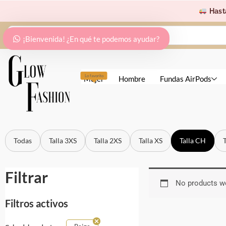
Ir
Hast
al
Search
contenido
¡Bienvenida! ¿En qué te podemos ayudar?
...
Lo favorito
Mujer
Hombre
Fundas AirPods
Todas
Talla 3XS
Talla 2XS
Talla XS
Talla CH
Filtrar
No products we
Filtros activos