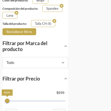
Beige
Color del producto:
Spandex
Composición del producto:
Lana
Talla CH (S)
Talla del producto:
Restablecer filtros
Filtrar por Marca del
producto
Todo
Filtrar por Precio
$699
$699