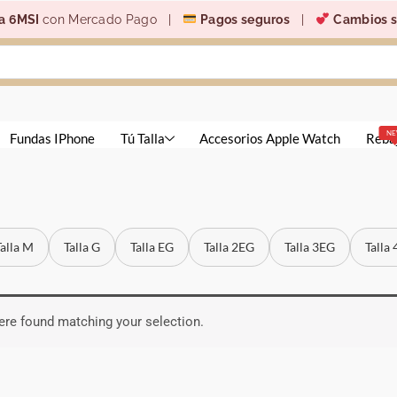
a 6MSI
con Mercado Pago |
Pagos seguros
|
Cambios s
N
Fundas IPhone
Tú Talla
Accesorios Apple Watch
Reba
Talla M
Talla G
Talla EG
Talla 2EG
Talla 3EG
Talla
re found matching your selection.