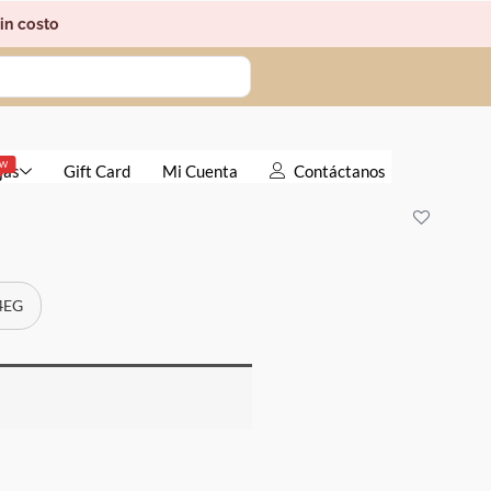
in costo
EW
jas
Gift Card
Mi Cuenta
Contáctanos
 4EG