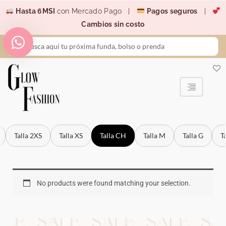
Ir
Hasta 6MSI
con Mercado Pago |
Pagos seguros
|
al
Cambios sin costo
contenido
Search
...
Talla 2XS
Talla XS
Talla CH
Talla M
Talla G
T
No products were found matching your selection.