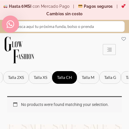
Ir
Hasta 6MSI
con Mercado Pago |
Pagos seguros
|
al
Cambios sin costo
contenido
Search
...
Talla 2XS
Talla XS
Talla CH
Talla M
Talla G
T
No products were found matching your selection.