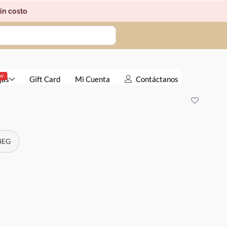
in costo
EW
jas
Gift Card
Mi Cuenta
Contáctanos
 4EG