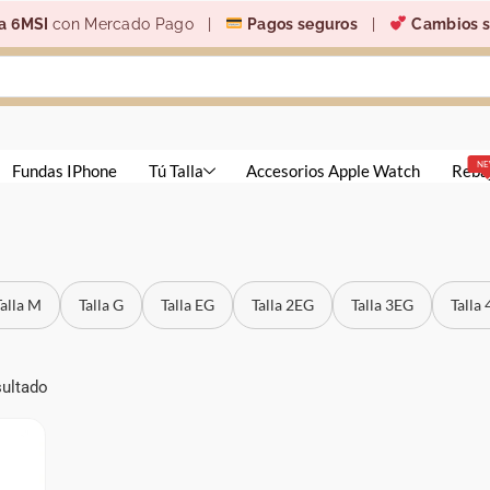
a 6MSI
con Mercado Pago |
Pagos seguros
|
Cambios s
N
Fundas IPhone
Tú Talla
Accesorios Apple Watch
Reba
Talla M
Talla G
Talla EG
Talla 2EG
Talla 3EG
Talla
sultado