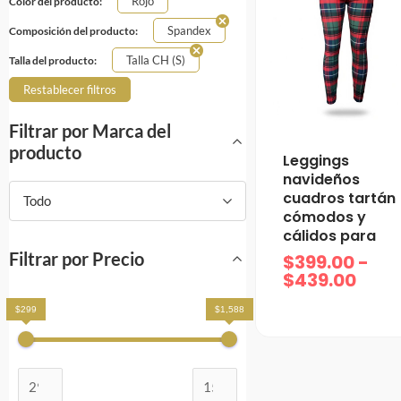
Rojo
Color del producto:
Spandex
Composición del producto:
Talla CH (S)
Talla del producto:
Restablecer filtros
Filtrar por Marca del
producto
Ran
Leggings
de
navideños
prec
cuadros tartán
Todo
desd
cómodos y
$399
cálidos para
hast
Filtrar por Precio
$
399.00
-
$439
$
439.00
$299
$1,588