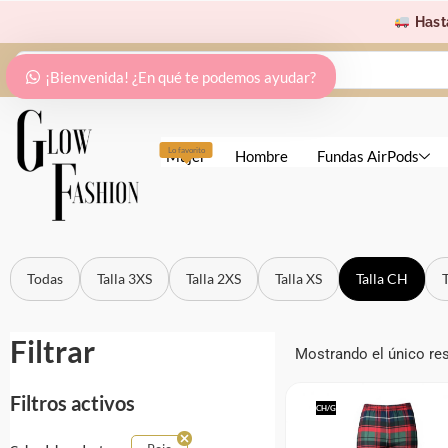
Ir
Hast
al
Search
contenido
¡Bienvenida! ¿En qué te podemos ayudar?
...
Lo favorito
Mujer
Hombre
Fundas AirPods
Todas
Talla 3XS
Talla 2XS
Talla XS
Talla CH
Filtrar
Mostrando el único re
Filtros activos
CH/G