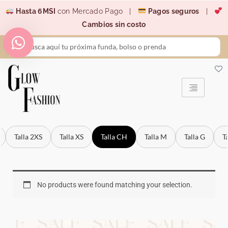
Ir
Hasta 6MSI
con Mercado Pago |
Pagos seguros
|
al
Cambios sin costo
contenido
Search
...
Talla 2XS
Talla XS
Talla CH
Talla M
Talla G
T
No products were found matching your selection.